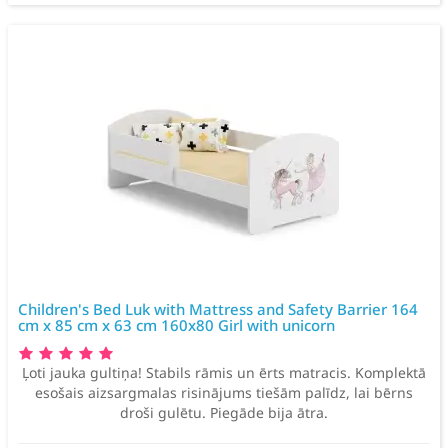
Children's Bed Luk with Mattress and Safety Barrier 164
cm x 85 cm x 63 cm 160x80 Girl with unicorn
Ļoti jauka gultiņa! Stabils rāmis un ērts matracis. Komplektā
esošais aizsargmalas risinājums tiešām palīdz, lai bērns
droši gulētu. Piegāde bija ātra.