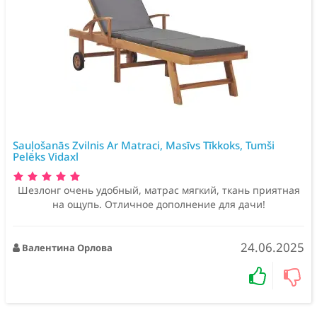
Sauļošanās Zvilnis Ar Matraci, Masīvs Tīkkoks, Tumši
Pelēks Vidaxl
Шезлонг очень удобный, матрас мягкий, ткань приятная
на ощупь. Отличное дополнение для дачи!
24.06.2025
Валентина Орлова