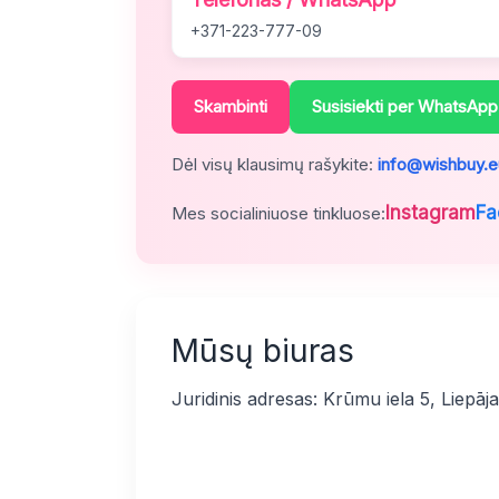
+371-223-777-09
Skambinti
Susisiekti per WhatsApp
Dėl visų klausimų rašykite:
info@wishbuy.e
Instagram
Fa
Mes socialiniuose tinkluose:
Mūsų biuras
Juridinis adresas: Krūmu iela 5, Liepāj