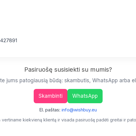
3427891
Pasiruošę susisiekti su mumis?
ite jums patogiausią būdą: skambutis, WhatsApp arba el
Skambinti
WhatsApp
El. paštas:
info@wishbuy.eu
vertiname kiekvieną klientą ir visada pasiruošę padėti greitai ir pato