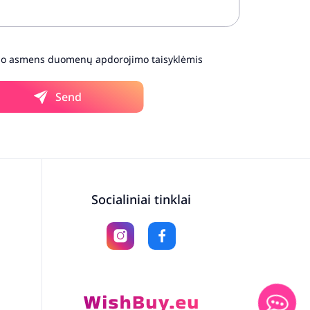
no asmens duomenų apdorojimo taisyklėmis
Send
Socialiniai tinklai