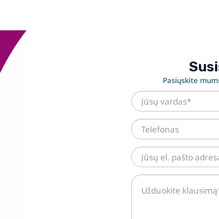
Susi
Pasiųskite mums