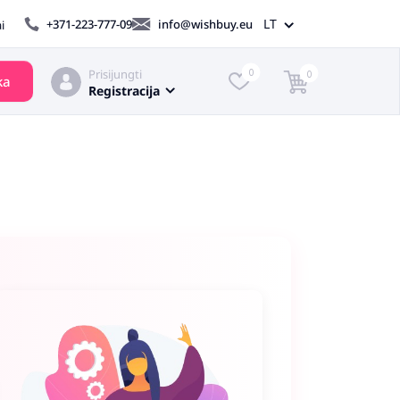
LT
+371-223-777-09
info@wishbuy.eu
i
Prisijungti
0
0
ka
Registracija