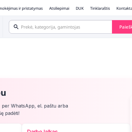
okėjimas ir pristatymas
Atsiliepimai
DUK
Tinklaraštis
Kontakta
Paieš
eu
, per WhatsApp, el. paštu arba
ę padėti!
Darbo laikas