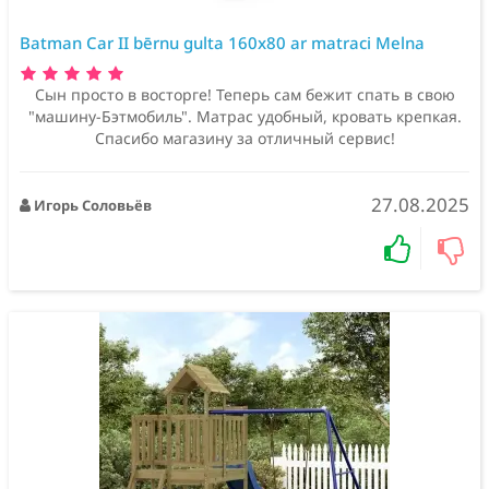
Batman Car II bērnu gulta 160x80 ar matraci Melna
Сын просто в восторге! Теперь сам бежит спать в свою
"машину-Бэтмобиль". Матрас удобный, кровать крепкая.
Спасибо магазину за отличный сервис!
27.08.2025
Игорь Соловьёв