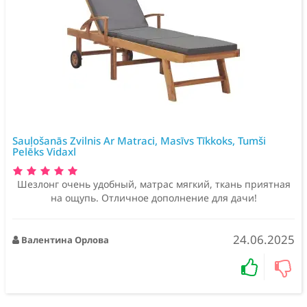
Sauļošanās Zvilnis Ar Matraci, Masīvs Tīkkoks, Tumši
Pelēks Vidaxl
Шезлонг очень удобный, матрас мягкий, ткань приятная
на ощупь. Отличное дополнение для дачи!
24.06.2025
Валентина Орлова