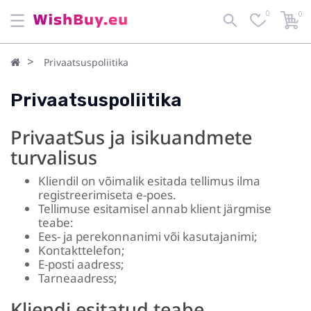
0
0
Privaatsuspoliitika
Privaatsuspoliitika
PrivaatSus ja isikuandmete
turvalisus
Kliendil on võimalik esitada tellimus ilma
registreerimiseta e-poes.
Tellimuse esitamisel annab klient järgmise
teabe:
Ees- ja perekonnanimi või kasutajanimi;
Kontakttelefon;
E-posti aadress;
Tarneaadress;
Kliendi esitatud teabe