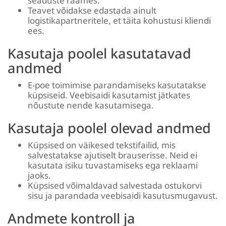
seaduste raames.
Teavet võidakse edastada ainult
logistikapartneritele, et täita kohustusi kliendi
ees.
Kasutaja poolel kasutatavad
andmed
E-poe toimimise parandamiseks kasutatakse
küpsiseid. Veebisaidi kasutamist jätkates
nõustute nende kasutamisega.
Kasutaja poolel olevad andmed
Küpsised on väikesed tekstifailid, mis
salvestatakse ajutiselt brauserisse. Neid ei
kasutata isiku tuvastamiseks ega reklaami
jaoks.
Küpsised võimaldavad salvestada ostukorvi
sisu ja parandada veebisaidi kasutusmugavust.
Andmete kontroll ja