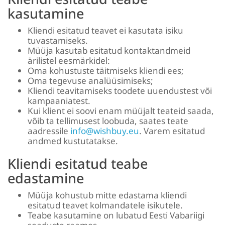
kasutamine
Kliendi esitatud teavet ei kasutata isiku
tuvastamiseks.
Müüja kasutab esitatud kontaktandmeid
ärilistel eesmärkidel:
Oma kohustuste täitmiseks kliendi ees;
Oma tegevuse analüüsimiseks;
Kliendi teavitamiseks toodete uuendustest või
kampaaniatest.
Kui klient ei soovi enam müüjalt teateid saada,
võib ta tellimusest loobuda, saates teate
aadressile
info@wishbuy.eu
. Varem esitatud
andmed kustutatakse.
Kliendi esitatud teabe
edastamine
Müüja kohustub mitte edastama kliendi
esitatud teavet kolmandatele isikutele.
Teabe kasutamine on lubatud Eesti Vabariigi