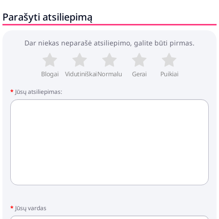
Pristatymo konteinai:
Parašyti atsiliepimą
2 x Tualetinis staliukas
Reikalingas surinkimas: Taip
Dar niekas neparašė atsiliepimo, galite būti pirmas.
Blogai
Vidutiniškai
Normalu
Gerai
Puikiai
Jūsų atsiliepimas:
Jūsų vardas