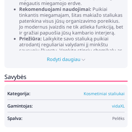
mėgautis miegamojo erdve.
Rekomenduojami naudojimai:
Puikiai
tinkantis miegamajam, šitas makiažo staliukas
patenkina visus jūsų organizavimo poreikius.
Jo modernus įvaizdis ne tik atlieka funkciją, bet
ir gražiai papuošia jūsų kambario interjerą.
Priežiūra:
Laikykite savo staliuką puikiai
atrodantį reguliariai valydami jį minkštu
sausuoju šluostu. Venkite stiprių chemikalų ar
per daug drėgmės, kad apsaugotumėte
Rodyti daugiau
medžio paviršių.
Spalva: Pilka
Savybės
Medžiaga: Apdirbta mediena
Bendri matmenys: 50 x 41 x 135 cm (I x P x A)
Svarmenys: 32,85 kg
Kategorija:
Kosmetiniai staliukai
Patvarus
Sandėliavimas
Gamintojas:
Šviesų tipas: LED juostiniai šviestuvai
vidaXL
Su stalčiumi
Rėmo medžiaga: Perdirbta mediena
Spalva:
Pelēks
Su faneruotos durys durimis
Vidaus / lauko: Tik naudojimui patalpose