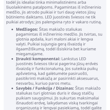
todėl jis idealiai tinka minimalistinėms arba
šiuolaikinėms patalpoms. Pagamintas iš inžinerinio
medžio, jis atrodo puikiai ir turi daug vietos jūsų
būtiniems daiktams. LED juostinės šviesos ne tik
puikiai atrodys; jos palengvina ryto ir vakaro rutiną.
Medžiagos:
Šitas makiažo staliukas
pagamintas iš inžinerinio medžio. Jis tvirtas, su
glotnia apdaila, kuri maloni akiai ir lengva
valyti. Puikiai sujungia gerą išvaizdą ir
ilgaamžiškumą, todėl išsiskiria bet kuriame
miegamajame.
Įtraukti komponentai:
Lankstus LED
juostinės šviesos tikrai pagerina jūsų erdvės
išvaizdą ir funkcionalumą. Jos suteikia puikų
apšvietimą, kad galėtumėte pasiruošti,
pasitikrinti makiažą ar pasirinkti aksesuarus,
nesvarbu, kuriuo paros metu.
Savybės / Funkcija / Dizainas:
Šitas makiažo
staliukas turi glotnias duris ir daug stalčių
puikiam saugojimui. Jis sukurtas maksimaliai
išnaudoti erdvę, laikydamas viską tvarkingai
organizuotą ir lengvai pasiekiamą, todėl galite