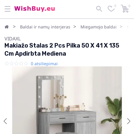
0
0
Baldai ir namų interjeras
Miegamojo baldai
Kos
VIDAXL
Makiažo Stalas 2 Pcs Pilka 50 X 41 X 135
Cm Apdirbta Mediena
0 atsiliepimai