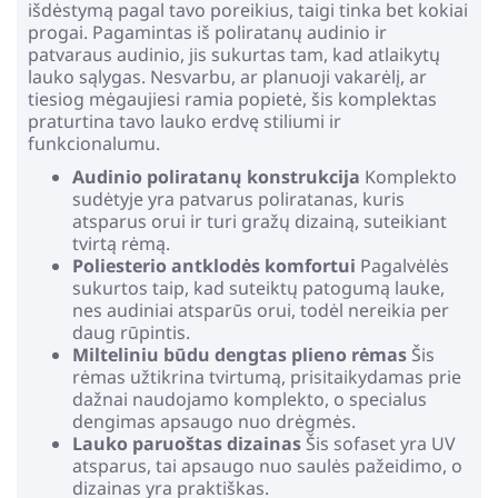
išdėstymą pagal tavo poreikius, taigi tinka bet kokiai
progai. Pagamintas iš poliratanų audinio ir
patvaraus audinio, jis sukurtas tam, kad atlaikytų
lauko sąlygas. Nesvarbu, ar planuoji vakarėlį, ar
tiesiog mėgaujiesi ramia popietė, šis komplektas
praturtina tavo lauko erdvę stiliumi ir
funkcionalumu.
Audinio poliratanų konstrukcija
Komplekto
sudėtyje yra patvarus poliratanas, kuris
atsparus orui ir turi gražų dizainą, suteikiant
tvirtą rėmą.
Poliesterio antklodės komfortui
Pagalvėlės
sukurtos taip, kad suteiktų patogumą lauke,
nes audiniai atsparūs orui, todėl nereikia per
daug rūpintis.
Milteliniu būdu dengtas plieno rėmas
Šis
rėmas užtikrina tvirtumą, prisitaikydamas prie
dažnai naudojamo komplekto, o specialus
dengimas apsaugo nuo drėgmės.
Lauko paruoštas dizainas
Šis sofaset yra UV
atsparus, tai apsaugo nuo saulės pažeidimo, o
dizainas yra praktiškas.