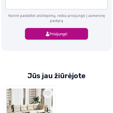
Norint paskelbti atsiliepimą, reikia prisijungti į asmeninę
paskyrą
Prisijungti
Jūs jau žiūrėjote