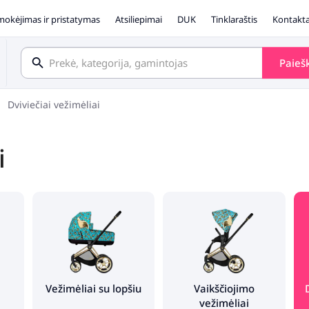
okėjimas ir pristatymas
Atsiliepimai
DUK
Tinklaraštis
Kontakta
Paieš
Dviviečiai vežimėliai
i
1
Vežimėliai su lopšiu
Vaikščiojimo
vežimėliai