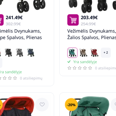
241.49€
203.49€
302.99€
254.99€
imėlis Dvynukams,
Vežimėlis Dvynukams
pe Spalvos, Plienas
Žalios Spalvos, Pliena
+ 2
Yra sandėlyje
0 atsiliepim
ra sandėlyje
0 atsiliepimų
%
-20%