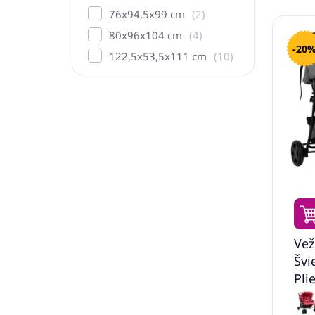
76x94,5x99 cm
2
80x96x104 cm
4
-20
122,5x53,5x111 cm
10
Vež
Švi
Pli