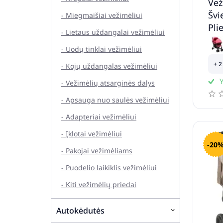
Vež
Švi
- Miegmaišiai vežimėliui
Pli
- Lietaus uždangalai vežimėliui
- Uodų tinklai vežimėliui
+ 2
- Kojų uždangalas vežimėliui
Y
- Vežimėlių atsarginės dalys
- Apsauga nuo saulės vežimėliui
- Adapteriai vežimėliui
- Įklotai vežimėliui
-20
- Pakojai vežimėliams
- Puodelio laikiklis vežimėliui
- Kiti vežimėlių priedai
Autokėdutės