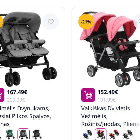
%
-21%
167.49€
152.49€
209.99€
191.99€
imėlis Dvynukams,
Vaikiškas Dvivietis
esiai Pilkos Spalvos,
Vežimėlis,
enas
Rožinis/Juodas, Pliena