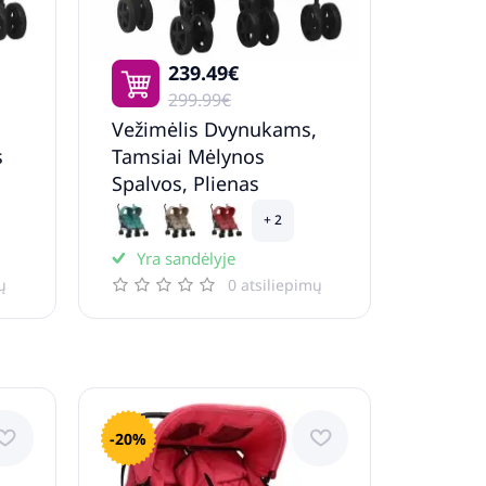
239.49€
299.99€
,
Vežimėlis Dvynukams,
s
Tamsiai Mėlynos
Spalvos, Plienas
+ 2
Yra sandėlyje
ų
0 atsiliepimų
-20%