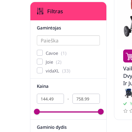
Filtras
Gamintojas
Cavoe
1
Joie
2
Vai
vidaXL
33
Dv
Ir 
Kaina
-
Y
Gaminio dydis