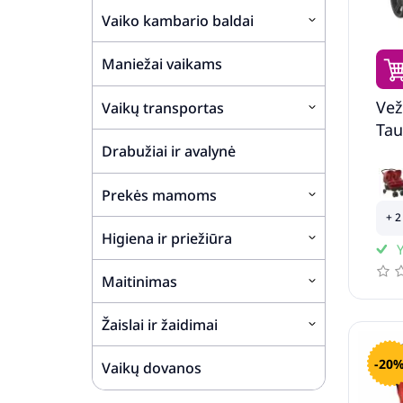
Vaiko kambario baldai
Maniežai vaikams
Vež
Vaikų transportas
Tau
Drabužiai ir avalynė
Prekės mamoms
+ 2
Higiena ir priežiūra
Y
Maitinimas
Žaislai ir žaidimai
-20
Vaikų dovanos