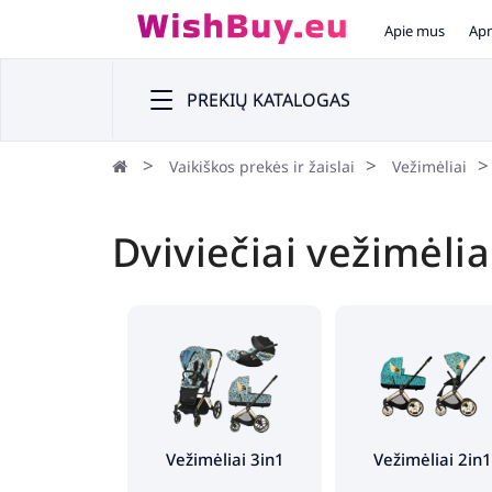
Apie mus
Apm
PREKIŲ KATALOGAS
Vaikiškos prekės ir žaislai
Vežimėliai
Dviviečiai vežimėlia
Vežimėliai 3in1
Vežimėliai 2in