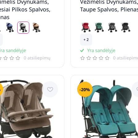
imėlis Dvynukams,
Vežimėlis Dvynukams
esiai Pilkos Spalvos,
Taupe Spalvos, Pliena
enas
+ 2
ra sandėlyje
Yra sandėlyje
0 atsiliepimų
0 atsiliepim
%
-20%