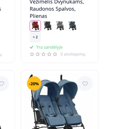
,
Vežimėlis Dvynukams,
s
Raudonos Spalvos,
Plienas
+ 2
Yra sandėlyje
ų
0 atsiliepimų
-20%