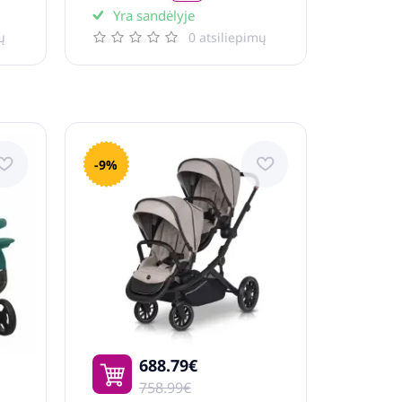
Yra sandėlyje
ų
0 atsiliepimų
-9%
688.79€
758.99€