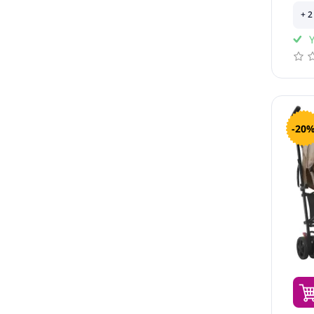
+ 2
Y
-20