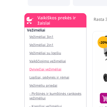
Vaikiškos prekės ir
Rasta 
žaislai
Vežimėliai
Vežimėliai 3in1
-20
Vežimėliai 2in1
Vežimėliai su lopšiu
Vaikščiojimo vežimėliai
Dviviečiai vežimėliai
Lopšiai, sėdynės ir rėmai
Vežimėlių priedai
- Pirštinės ir kumštinės rankovės
vežimėliui
- Krepšiai vežimėliui