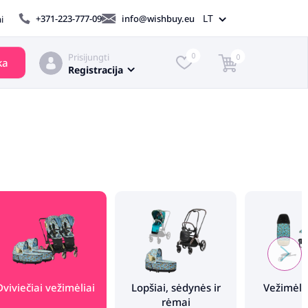
LT
+371-223-777-09
info@wishbuy.eu
i
Prisijungti
0
0
ka
Registracija
Dviviečiai vežimėliai
Lopšiai, sėdynės ir
Vežimėli
rėmai