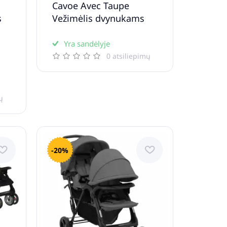
,
Cavoe Avec Taupe
s
Vežimėlis dvynukams
Yra sandėlyje
0 atsiliepimų
ų
-20%