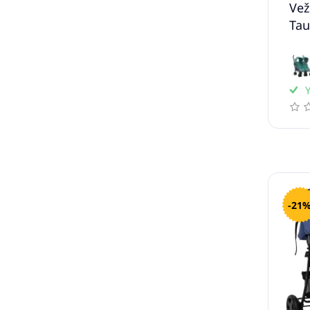
Vež
Tau
Y
-21