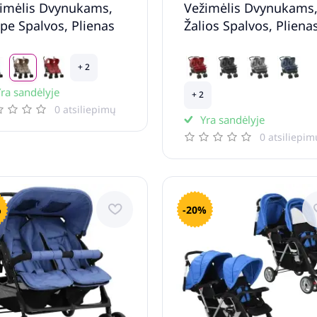
imėlis Dvynukams,
Vežimėlis Dvynukams
pe Spalvos, Plienas
Žalios Spalvos, Pliena
+ 2
ra sandėlyje
+ 2
0 atsiliepimų
Yra sandėlyje
0 atsiliepim
%
-20%