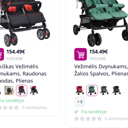
154.49€
154.49€
193.99€
193.99€
kiškas Vežimėlis
Vežimėlis Dvynukams
ynukams, Raudonas
Žalios Spalvos, Pliena
Juodas, Plienas
ra sandėlyje
+ 2
0 atsiliepimų
Yra sandėlyje
0 atsiliepim