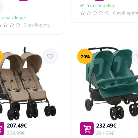
Yra sandėlyje
0 atsiliepim
ra sandėlyje
0 atsiliepimų
%
-20%
207.49€
232.49€
259.99€
291.99€