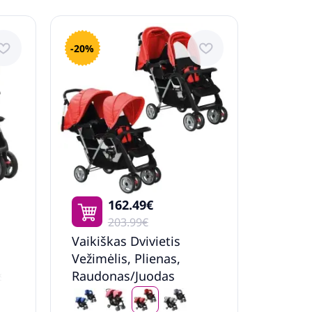
-20%
162.49€
203.99€
Vaikiškas Dvivietis
Vežimėlis, Plienas,
s
Raudonas/Juodas