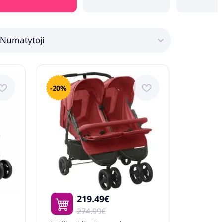
Numatytoji
-20%
219.49€
274.99€