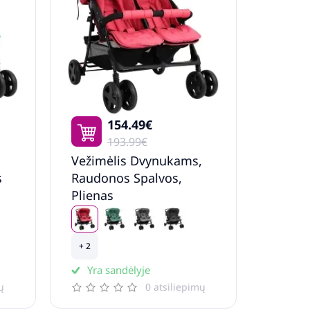
154.49€
193.99€
,
Vežimėlis Dvynukams,
s
Raudonos Spalvos,
Plienas
+ 2
Yra sandėlyje
ų
0 atsiliepimų