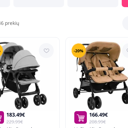
36 prekių
%
-20%
183.49€
166.49€
229.99€
208.99€