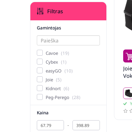
Filtras
Gamintojas
Cavoe
19
Cybex
1
Joi
easyGO
10
Vok
Joie
5
Kidnort
6
Peg-Perego
28
Y
Kaina
-