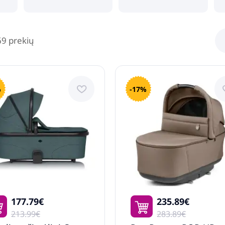
69 prekių
%
-17%
177.79€
235.89€
213.99€
283.89€