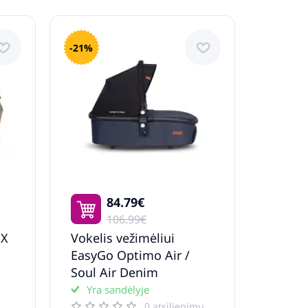
-21%
84.79€
106.99€
EX
Vokelis vežimėliui
EasyGo Optimo Air /
Soul Air Denim
Yra sandėlyje
0 atsiliepimų