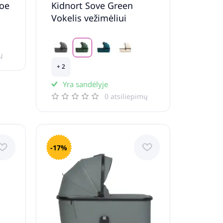
voe
Kidnort Sove Green
Vokelis vežimėliui
ų
+ 2
Yra sandėlyje
0 atsiliepimų
-17%