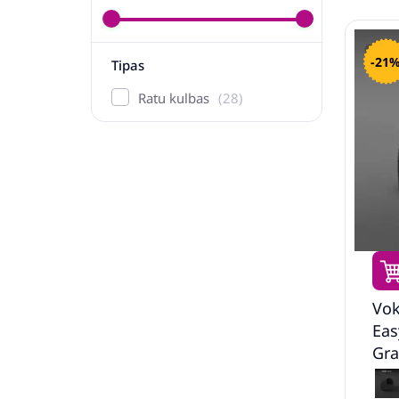
-21
Tipas
Ratu kulbas
28
Vok
Eas
Gra