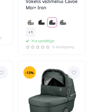
Vokelis vežimėliui Cavoe
Moi+ Iron
+ 1
ų
Yra sandėlyje
0 atsiliepimų
-13%