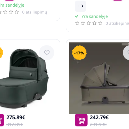
ra sandėlyje
+ 3
0 atsiliepimų
Yra sandėlyje
0 atsiliepim
%
-17%
275.89€
242.79€
317.89€
291.99€