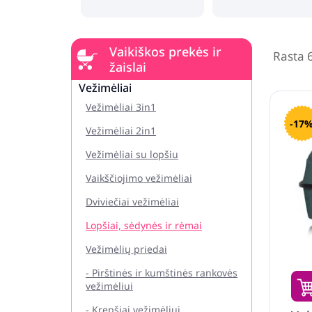
Vaikiškos prekės ir
Rasta 
žaislai
Vežimėliai
Vežimėliai 3in1
-17
Vežimėliai 2in1
Vežimėliai su lopšiu
Vaikščiojimo vežimėliai
Dviviečiai vežimėliai
Lopšiai, sėdynės ir rėmai
Vežimėlių priedai
- Pirštinės ir kumštinės rankovės
vežimėliui
- Krepšiai vežimėliui