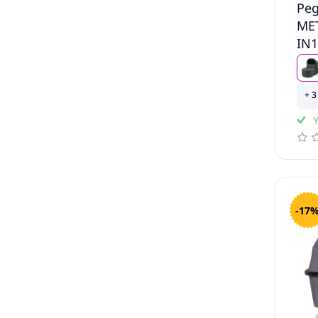
Peg
ME
IN
kul
+ 3
Y
-17