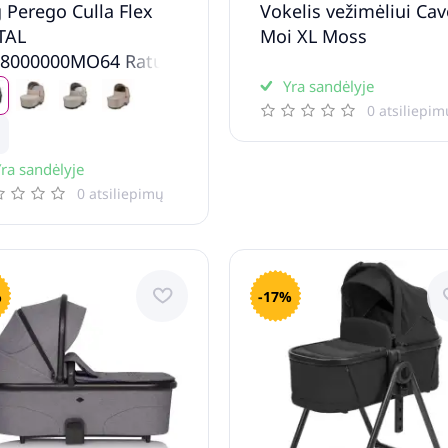
 Perego Culla Flex
Vokelis vežimėliui Ca
TAL
Moi XL Moss
18000000MO64 Ratu
ba
Yra sandėlyje
0 atsiliepim
ra sandėlyje
0 atsiliepimų
%
-17%