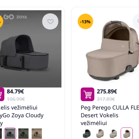
%
-13%
84.79€
275.89€
106.99€
317.89€
elis vežimėliui
Peg Perego CULLA FL
yGo Zoya Cloudy
Desert Vokelis
y
vežimėliui