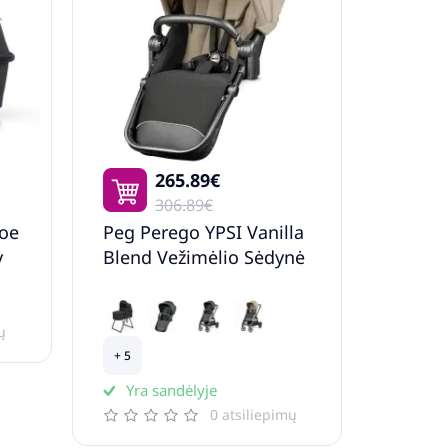
265.89€
306.89€
voe
Peg Perego YPSI Vanilla
y
Blend Vežimėlio Sėdynė
ų
+ 5
Yra sandėlyje
0 atsiliepimų