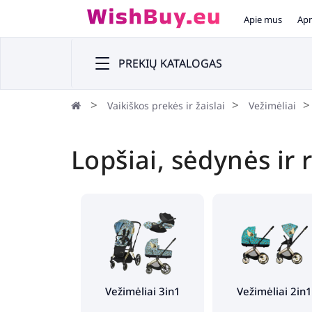
Apie mus
Apm
PREKIŲ KATALOGAS
Vaikiškos prekės ir žaislai
Vežimėliai
Lopšiai, sėdynės ir
Vežimėliai 3in1
Vežimėliai 2in