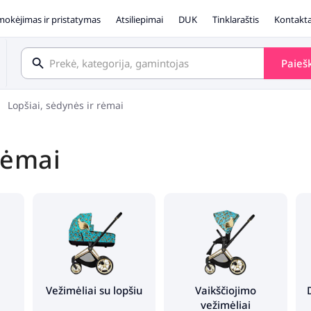
okėjimas ir pristatymas
Atsiliepimai
DUK
Tinklaraštis
Kontakta
Paieš
Lopšiai, sėdynės ir rėmai
 rėmai
1
Vežimėliai su lopšiu
Vaikščiojimo
vežimėliai