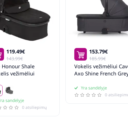
119.49€
153.79€
143.99€
185.99€
e Honour Shale
Vokelis vežimėliui Ca
elis vežimėliui
Axo Shine French Gre
Yra sandėlyje
0 atsiliepim
ra sandėlyje
0 atsiliepimų