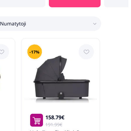
Numatytoji
-17%
158.79€
191.99€