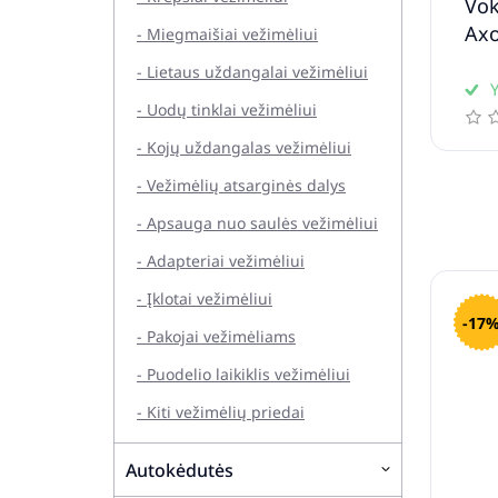
Vok
Axo
- Miegmaišiai vežimėliui
- Lietaus uždangalai vežimėliui
Y
- Uodų tinklai vežimėliui
- Kojų uždangalas vežimėliui
- Vežimėlių atsarginės dalys
- Apsauga nuo saulės vežimėliui
- Adapteriai vežimėliui
- Įklotai vežimėliui
-17
- Pakojai vežimėliams
- Puodelio laikiklis vežimėliui
- Kiti vežimėlių priedai
Autokėdutės