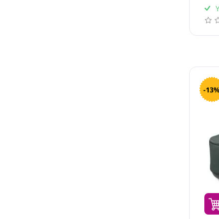
Y
-13