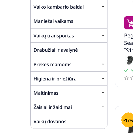
Vaiko kambario baldai
Maniežai vaikams
Peg
Vaikų transportas
Sea
IS
Drabužiai ir avalynė
Pas
Prekės mamoms
Y
Higiena ir priežiūra
Maitinimas
Žaislai ir žaidimai
-17
Vaikų dovanos