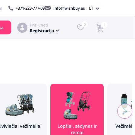
LT
+371-223-777-09
info@wishbuy.eu
i
Prisijungti
0
0
ka
Registracija
Dviviečiai vežimėliai
Lopšiai, sėdynės ir
Vežimėli
rėmai