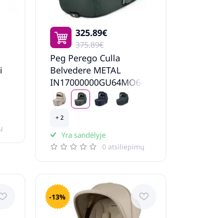
325.89€
375.89€
Peg Perego Culla
i
Belvedere METAL
IN17000000GU64MO64
Ratu kulba
+ 2
ų
Yra sandėlyje
0 atsiliepimų
-13%