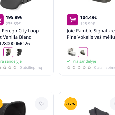
195.89€
104.49€
235.89€
125.99€
 Perego City Loop
Joie Ramble Signature
t Vanilla Blend
Pine Vokelis vežimėliu
11280000MO26
taigu bloks
ra sandėlyje
Yra sandėlyje
0 atsiliepimų
0 atsiliepim
%
-17%