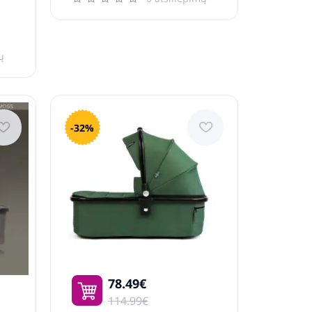
ų
-32%
78.49€
114.99€