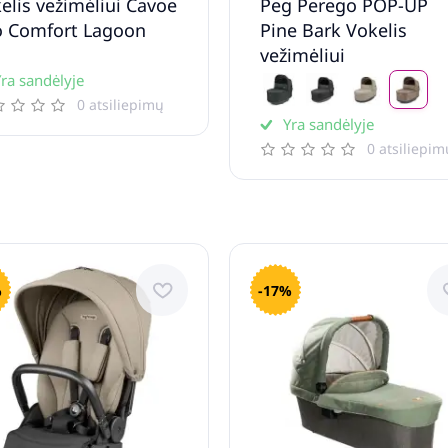
elis vežimėliui Cavoe
Peg Perego POP-UP
 Comfort Lagoon
Pine Bark Vokelis
vežimėliui
ra sandėlyje
0 atsiliepimų
Yra sandėlyje
0 atsiliepim
%
-17%