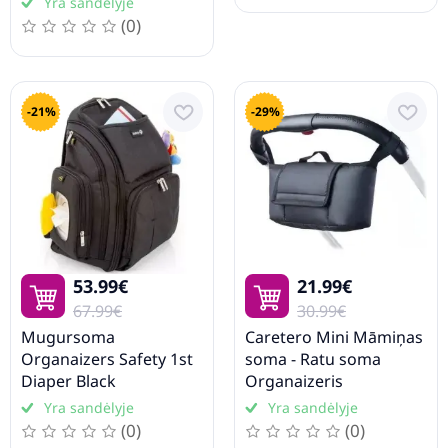
Yra sandėlyje
(0)
-21%
-29%
53.99€
21.99€
67.99€
30.99€
Mugursoma
Caretero Mini Māmiņas
Organaizers Safety 1st
soma - Ratu soma
Diaper Black
Organaizeris
Yra sandėlyje
Yra sandėlyje
(0)
(0)