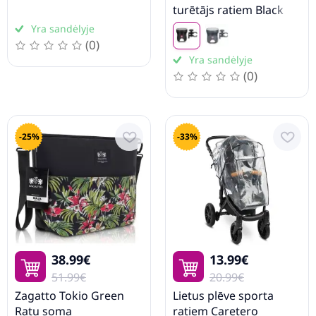
turētājs ratiem Black
Yra sandėlyje
(0)
Yra sandėlyje
(0)
-25%
-33%
38.99€
13.99€
51.99€
20.99€
Zagatto Tokio Green
Lietus plēve sporta
Ratu soma
ratiem Caretero