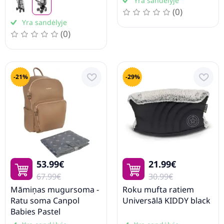
Yra sandėlyje
(0)
Yra sandėlyje
(0)
-21%
-29%
53.99€
21.99€
67.99€
30.99€
Māmiņas mugursoma -
Roku mufta ratiem
Ratu soma Canpol
Universālā KIDDY black
Babies Pastel