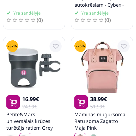
autokrēslam - Cybex -
Maxi Cosi - BeSafe
Yra sandėlyje
Yra sandėlyje
(0)
(0)
-32%
-25%
16.99€
38.99€
24.99€
51.99€
Petite&Mars
Māmiņas mugursoma -
universālais krūzes
Ratu soma Zagatto
turētājs ratiem Grey
Maja Pink