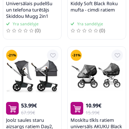
Universālais pudelīšu
Kiddy Soft Black Roku
- Kojų uždangalas vežimėliui
un telefona turētājs
mufta - cimdi ratiem
- Vežimėlių atsarginės dalys
Skiddou Mugg 2in1
Yra sandėlyje
Yra sandėlyje
- Apsauga nuo saulės vežimėliui
(0)
(0)
- Adapteriai vežimėliui
- Įklotai vežimėliui
- Pakojai vežimėliams
-21%
-31%
- Puodelio laikiklis vežimėliui
- Kiti vežimėlių priedai
Autokėdutės
Vaiko kambario baldai
53.99€
10.99€
67.99€
15.99€
Maniežai vaikams
Joolz saules staru
Moskītu tīkls ratiem
aizsargs ratiem Day2,
universāls AKUKU Black
Vaikų transportas