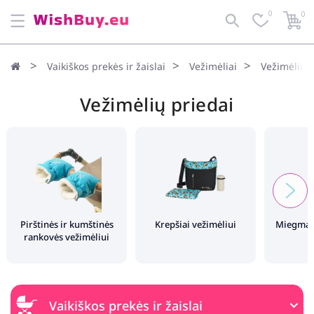
0
0
Numatytoji
Filtras
Vaikiškos prekės ir žaislai
Vežimėliai
Vežimėlių p
Vežimėlių priedai
Pirštinės ir kumštinės
Krepšiai vežimėliui
Miegmaiš
rankovės vežimėliui
Vaikiškos prekės ir žaislai