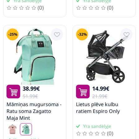
Yra sandėlyje
Yra sandėlyje
(0)
(0)
-25%
-32%
38.99€
14.99€
51.99€
21.99€
Māmiņas mugursoma -
Lietus plēve kulbu
Ratu soma Zagatto
ratiem Espiro Only
Maja Mint
Yra sandėlyje
(0)