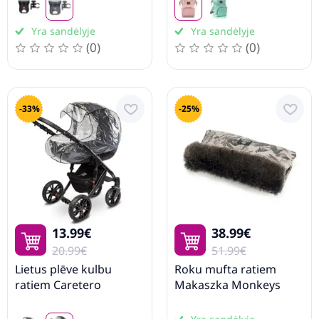
Yra sandėlyje
Yra sandėlyje
(0)
(0)
-33%
-25%
13.99€
38.99€
20.99€
51.99€
Lietus plēve kulbu
Roku mufta ratiem
ratiem Caretero
Makaszka Monkeys