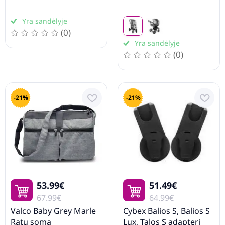
Yra sandėlyje
(0)
Yra sandėlyje
(0)
-21%
-21%
53.99€
51.49€
67.99€
64.99€
Valco Baby Grey Marle
Cybex Balios S, Balios S
Ratu soma
Lux, Talos S adapteri