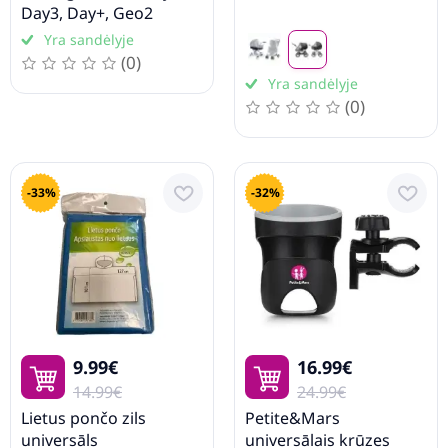
Day3, Day+, Geo2
Yra sandėlyje
Drabužiai ir avalynė
(0)
Yra sandėlyje
Prekės mamoms
(0)
Higiena ir priežiūra
Maitinimas
-33%
-32%
Žaislai ir žaidimai
Vaikų dovanos
9.99€
16.99€
14.99€
24.99€
Lietus pončo zils
Petite&Mars
universāls
universālais krūzes