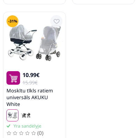
-31%
10.99€
15.99€
Moskītu tīkls ratiem
universāls AKUKU
White
Yra sandėlyje
(0)