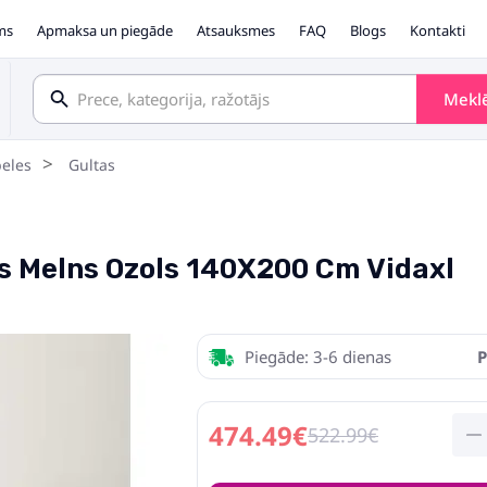
ms
Apmaksa un piegāde
Atsauksmes
FAQ
Blogs
Kontakti
Mekl
eles
Gultas
s Melns Ozols 140X200 Cm Vidaxl
Piegāde: 3-6 dienas
P
474.49€
522.99€