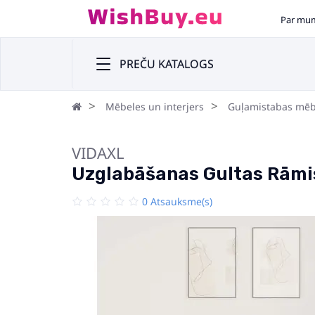
Par mu
PREČU KATALOGS
Mēbeles un interjers
Guļamistabas mēb
VIDAXL
Uzglabāšanas Gultas Rāmi
0 Atsauksme(s)