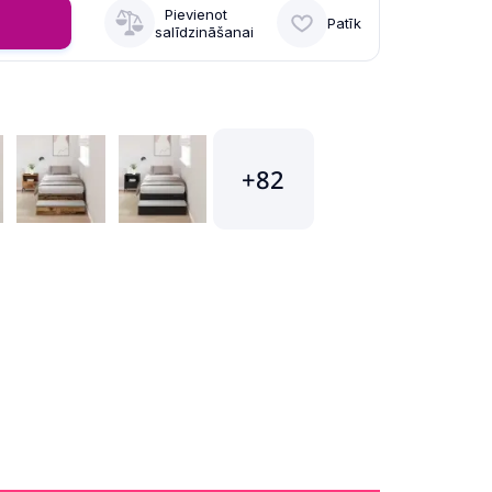
Pievienot
Patīk
salīdzināšanai
+82