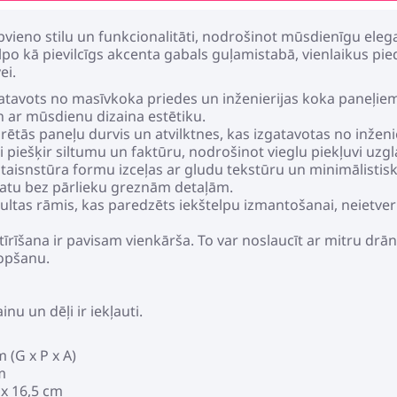
ieno stilu un funkcionalitāti, nodrošinot mūsdienīgu elega
lpo kā pievilcīgs akcenta gabals guļamistabā, vienlaikus pi
ei.
tavots no masīvkoka priedes un inženierijas koka paneļiem, 
n ar mūsdienu dizaina estētiku.
rētās paneļu durvis un atvilktnes, kas izgatavotas no inžen
ri piešķir siltumu un faktūru, nodrošinot vieglu piekļuvi uzg
taisnstūra formu izceļas ar gludu tekstūru un minimālistisku 
katu bez pārlieku greznām detaļām.
ultas rāmis, kas paredzēts iekštelpu izmantošanai, neietver 
īrīšana ir pavisam vienkārša. To var noslaucīt ar mitru drān
kopšanu.
nu un dēļi ir iekļauti.
m (G x P x A)
m
 x 16,5 cm