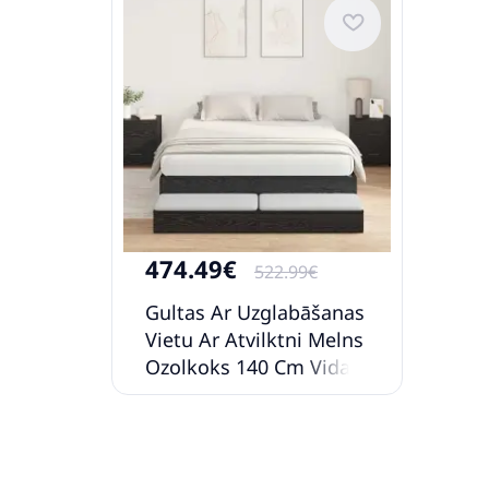
474.49€
522.99€
Gultas Ar Uzglabāšanas
Vietu Ar Atvilktni Melns
Ozolkoks 140 Cm Vidaxl