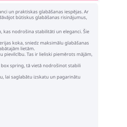
nci un praktiskas glabāšanas iespējas. Ar
edāvājot būtiskus glabāšanas risinājumus,
kas nodrošina stabilitāti un eleganci. Šie
ierijas koka, sniedz maksimālu glabāšanas
labātajām lietām.
pievilcību. Tas ir lieliski piemērots mājām,
box spring, tā vietā nodrošinot stabili
u, lai saglabātu izskatu un pagarinātu