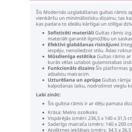
Šis Modernās uzglabāšanas gultas rāmis apv
vienkāršu un minimālistisku dizainu, tas ka
kas padara to ideālu kārtīgai un stilīgai dzīv
Sofisticēti materiāli
Gultas rāmis izga
materiāli garantē ilgmūžību un saska
Efektīvi glabāšanas risinājumi
Integ
iespēju, nenoliedzot stilu. Ādas roktu
Mūsdienīga estētika
Gultas rāmis ar 
kurās vēlas uzlabot guļamistabas izs
Funkcionāls dizains
Šis platformas g
atbalstu matracim.
Uzturēšana un aprūpe
Gultas rāmja t
kalpošanas laiku, nodrošinot vieglu 
Labi zināt:
Šis gultņa rāmis ir ar dēļu pamata dizai
Krāsa: Melns ozolkoks
Vispārējās izmēri: 236,5 x 140 x 31,5 c
Saderīgs matrača izmērs: 140 x 200 c
Atvilktnes iekšējais izmērs: 34,5 x 36,5