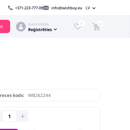
LV
+371-223-777-09
info@wishbuy.eu
Autorizēties
0
0
ēt
Reģistrēties
reces kods:
WB262244