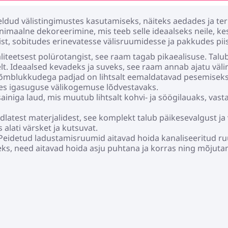
dud välistingimustes kasutamiseks, näiteks aedades ja terr
maalne dekoreerimine, mis teeb selle ideaalseks neile, kes h
, sobitudes erinevatesse välisruumidesse ja pakkudes piisa
iteetsest polürotangist, see raam tagab pikaealisuse. Talub
t. Ideaalsed kevadeks ja suveks, see raam annab ajatu väl
õmblukkudega padjad on lihtsalt eemaldatavad pesemiseks
es igasuguse välikogemuse lõdvestavaks.
niga laud, mis muutub lihtsalt kohvi- ja söögilauaks, vastab
latest materjalidest, see komplekt talub päikesevalgust ja vä
alati värsket ja kutsuvat.
Peidetud ladustamisruumid aitavad hoida kanaliseeritud r
eks, need aitavad hoida asju puhtana ja korras ning mõjutam