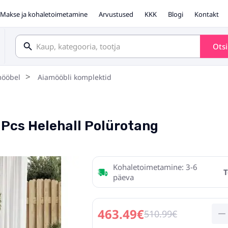
Makse ja kohaletoimetamine
Arvustused
KKK
Blogi
Kontakt
Ots
mööbel
Aiamööbli komplektid
 Pcs Helehall Polürotang
Kohaletoimetamine: 3-6
T
päeva
463.49€
510.99€