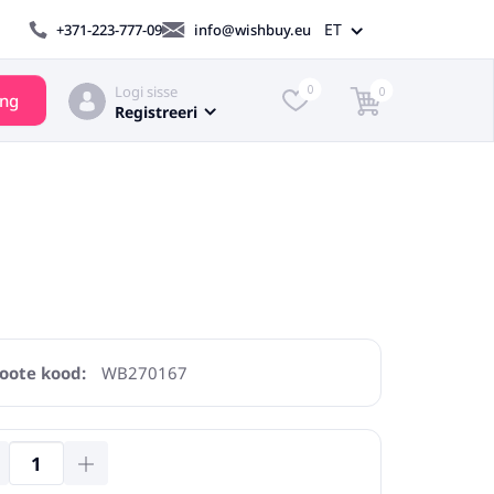
ET
+371-223-777-09
info@wishbuy.eu
Logi sisse
0
0
ing
Registreeri
oote kood:
WB270167