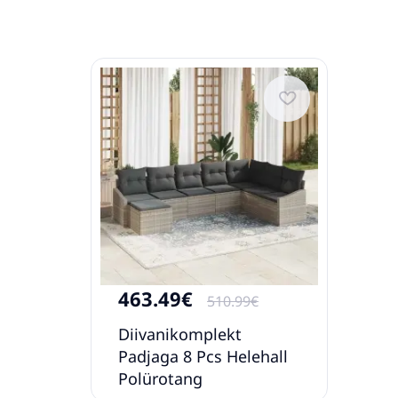
463.49€
510.99€
Diivanikomplekt
Padjaga 8 Pcs Helehall
Polürotang