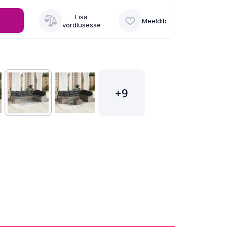
Lisa
Meeldib
võrdlusesse
+9