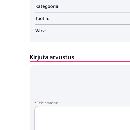
1 x jalamoodul
Kategooria:
Tootja:
Värv:
Kirjuta arvustus
Teie arvustus: