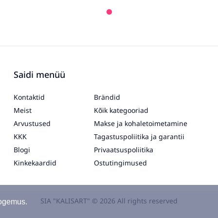
Saidi menüü
Kontaktid
Brändid
Meist
Kõik kategooriad
Arvustused
Makse ja kohaletoimetamine
KKK
Tagastuspoliitika ja garantii
Blogi
Privaatsuspoliitika
Kinkekaardid
Ostutingimused
SIA "KALISART" © 2026 All rights reserved
kogemus.