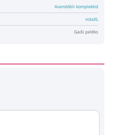
Aiamööbli komplektid
vidaXL
Gaiši pelēks