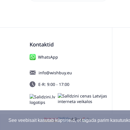
Kontaktid
WhatsApp
info@wishbuy.eu
E-R: 9:00 - 17:00
See veebisait kasutab küpsiseid, et tagada parim kasutus