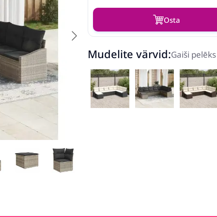
Osta
Mudelite värvid:
Gaiši pelēks