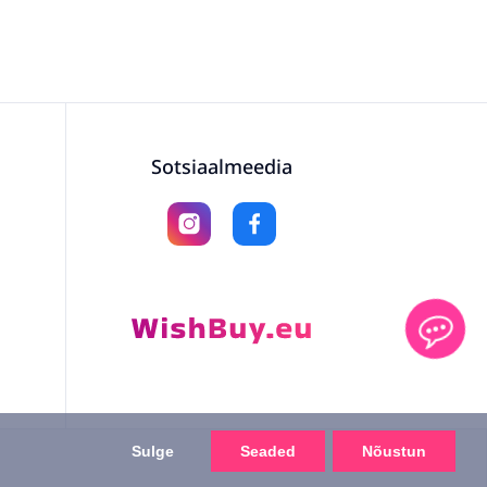
Sotsiaalmeedia
Sulge
Seaded
Nõustun