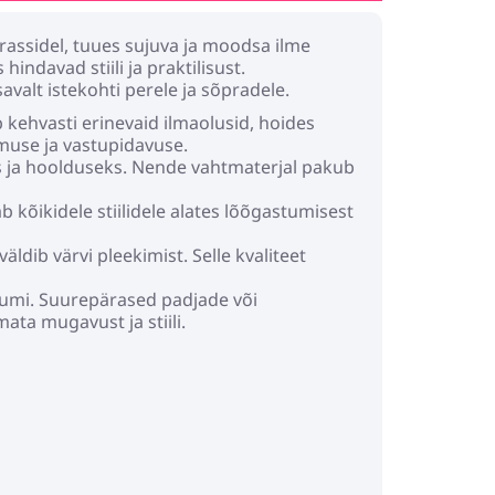
assidel, tuues sujuva ja moodsa ilme
indavad stiili ja praktilisust.
valt istekohti perele ja sõpradele.
 kehvasti erinevaid ilmaolusid, hoides
imuse ja vastupidavuse.
 ja hoolduseks. Nende vahtmaterjal pakub
 kõikidele stiilidele alates lõõgastumisest
ldib värvi pleekimist. Selle kvaliteet
uumi. Suurepärased padjade või
ata mugavust ja stiili.