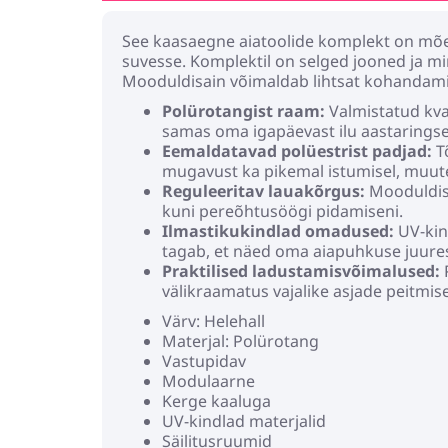
See kaasaegne aiatoolide komplekt on mõel
suvesse. Komplektil on selged jooned ja mini
Mooduldisain võimaldab lihtsat kohandamist
Polürotangist raam:
Valmistatud kval
samas oma igapäevast ilu aastaringsel
Eemaldatavad polüestrist padjad:
T
mugavust ka pikemal istumisel, muut
Reguleeritav lauakõrgus:
Mooduldisai
kuni pereõhtusöögi pidamiseni.
Ilmastikukindlad omadused:
UV-kind
tagab, et näed oma aiapuhkuse juures 
Praktilised ladustamisvõimalused:
välikraamatus vajalike asjade peitmis
Värv: Helehall
Materjal: Polürotang
Vastupidav
Modulaarne
Kerge kaaluga
UV-kindlad materjalid
Säilitusruumid