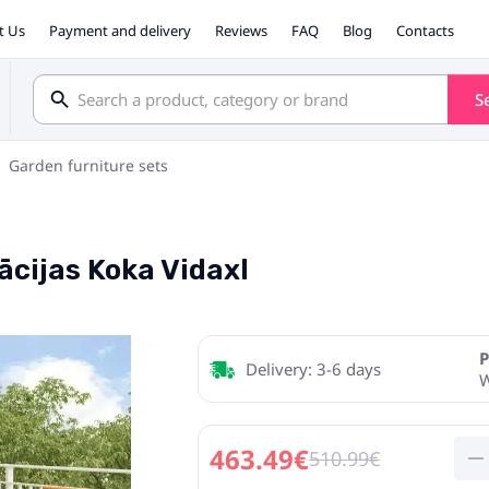
t Us
Payment and delivery
Reviews
FAQ
Blog
Contacts
S
Garden furniture sets
ācijas Koka Vidaxl
P
Delivery: 3-6 days
463.49€
510.99€