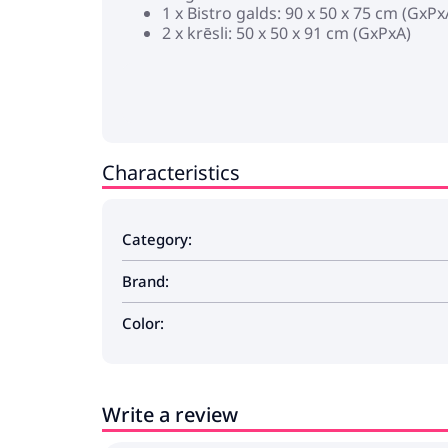
1 x Bistro galds: 90 x 50 x 75 cm (GxPx
2 x krēsli: 50 x 50 x 91 cm (GxPxA)
Characteristics
Category:
Brand:
Color:
Write a review