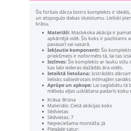
Šis foršais dārza bistro komplekts ir ideāls
un atspoguļo dabas skaistumu. Lieliski piem
krāsu.
Materiāli:
Masīvkoka akācija ir pamat
apkārtējā vidē. Šis koks ir pazīstams 
pavasarī vai vasarā.
Iekļautie komponenti:
Šis komplekts 
priekšmets ir noformēts tā, lai tas i
Iezīmes:
Šis komplekts ar lauku stilu 
kas labi iederas dažādās āra vidēs.
Ieteiktā lietošana:
Izstrādāts dārzam 
lielisks sabiedrotais intīmajām sanāk
Aprūpe un apkope:
Lai saglabātu tā 
mēbeļu eļļas uzklāšana padarīs koku 
Krāsa: Brūna
Materiāls: Cietā akācijas koks
Sēdvietas
Sēdvietas: 7
Nepieciešama montāža: Jā
Piegāde satur: