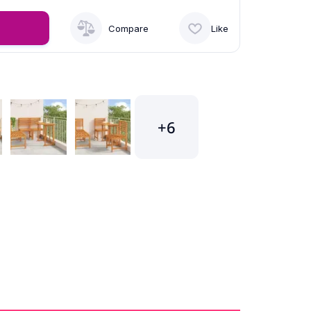
Compare
Like
+6