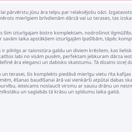
, lai pārvērstu jūsu āra telpu par relaksējošu oāzi. Izgatavo
ērots mierīgiem brīvdienām dārzā vai uz terases, tas izskat
s šim izturīgajam bistro komplektam, nodrošinot ilgmūžību 
ar savām laika apstākļiem izturīgajām īpašībām, tāpēc komple
ir pilnīgs ar taisnstūra galdu un diviem krēsliem, kas lieli
zskatītos labi no visām pusēm, perfektam jebkuram dārza ies
definē āra eleganci un dabisko skaistumu. Tā dizains izceļ d
un terasei, šis komplekts piedāvā mierīgu vietu rīta kafijas b
smēm, ēšanas baudīšanai ārā vai vienkārši atpūtai dabas sk
burvību, ieteicams noslaucīt virsmu ar sausu drānu un neizm
mīkstāku un saglabās tā krāsu un spīdumu laika gaitā.