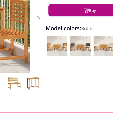
Buy
Model colors:
Brūns