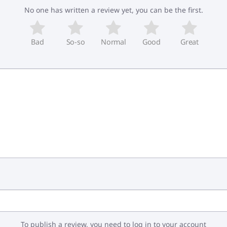
No one has written a review yet, you can be the first.
Bad
So-so
Normal
Good
Great
To publish a review, you need to log in to your account