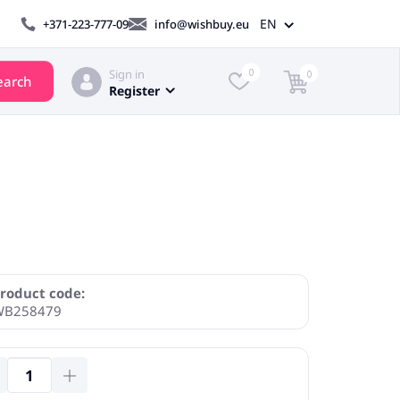
EN
+371-223-777-09
info@wishbuy.eu
Sign in
0
0
earch
Register
roduct code:
WB258479