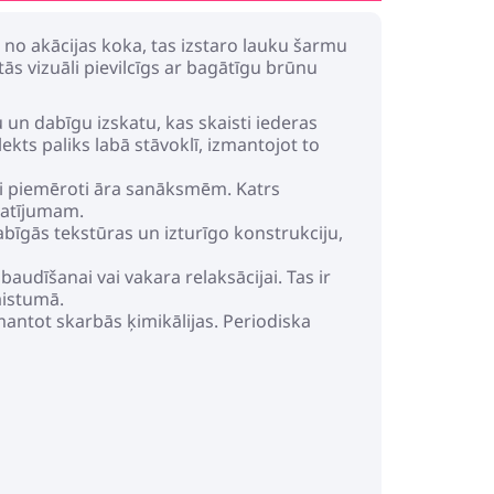
ts no akācijas koka, tas izstaro lauku šarmu
ās vizuāli pievilcīgs ar bagātīgu brūnu
un dabīgu izskatu, kas skaisti iederas
kts paliks labā stāvoklī, izmantojot to
ski piemēroti āra sanāksmēm. Katrs
tatījumam.
abīgās tekstūras un izturīgo konstrukciju,
audīšanai vai vakara relaksācijai. Tas ir
aistumā.
antot skarbās ķimikālijas. Periodiska