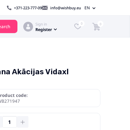
EN
+371-223-777-09
info@wishbuy.eu
Sign in
0
0
earch
Register
na Akācijas Vidaxl
roduct code:
WB271947