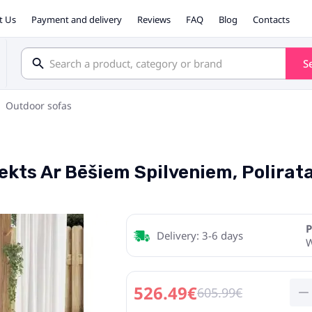
t Us
Payment and delivery
Reviews
FAQ
Blog
Contacts
S
Outdoor sofas
kts Ar Bēšiem Spilveniem, Polirata
P
Delivery: 3-6 days
526.49€
605.99€