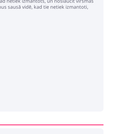
ad netiek izmantots, un noslaucīt virsmas
nus sausā vidē, kad tie netiek izmantoti,