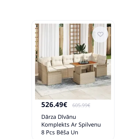
526.49€
605.99€
Dārza Dīvānu
Komplekts Ar Spilvenu
8 Pcs Bēša Un