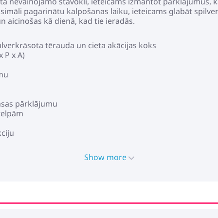
a nevainojamo stāvokli, ieteicams izmantot pārklājumus, k
maksimāli pagarinātu kalpošanas laiku, ieteicams glabāt spilve
un aicinošas kā dienā, kad tie ieradās.
ulverkrāsota tērauda un cieta akācijas koks
x P x A)
umu
āsas pārklājumu
 telpām
ciju
iju
funkciju
Show more