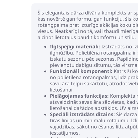
Šis elegantais dārza dīvāna komplekts ar spi
kas novērtē gan formu, gan funkciju, šis 
rotangpalma pret izturīgo akācijas koku pie
viesus. Neatkarīgi no tā, vai izbaudi mier
aicinot lietotājus baudīt komfortu un stilu.
Ilgtspējīgi materiāli:
Izstrādāts no iz
ilgmūžību. Polietilēna rotangpalma ir 
izskatu sezonu pēc sezonas. Papildinot
pievienotu dabīgu siltumu, tās virsmai 
Funkcionāli komponenti:
Katrs šī k
no polietilēna rotangpalmas, līdz prak
savu āra telpu sakārtotu, atrodot vie
lietošanai.
Pielāgojamas funkcijas:
Komplekta n
atsvaidzināt savas āra sēdvietas, kad v
lietošanai dažādos apstākļos. UV aizs
Speciāli izstrādāts dizains:
Šis dārza 
tīras līnijas un minimālu rotājumu. Iz
vajadzības, sākot no ēšanas līdz atpū
iestatījumos.