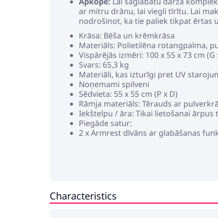
Apkope:
Lai saglabātu dārza komplekt
ar mitru drānu, lai viegli tīrītu. Lai 
nodrošinot, ka tie paliek tikpat ērtas 
Krāsa: Bēša un krēmkrāsa
Materiāls: Polietilēna rotangpalma, p
Vispārējās izmēri: 100 x 55 x 73 cm (G 
Svars: 65,3 kg
Materiāli, kas izturīgi pret UV staroj
Noņemami spilveni
Sēdvieta: 55 x 55 cm (P x D)
Rāmja materiāls: Tērauds ar pulverkr
Iekštelpu / āra: Tikai lietošanai ārpus
Piegāde satur:
2 x Armrest dīvāns ar glabāšanas funk
2 x Stūra sēdeklis ar glabāšanas funkc
3 x Centrālais sēdeklis ar glabāšanas 
1 x Dārza galds
Nepieciešama montāža: Jā
Characteristics