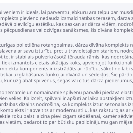
lveniem ir ideāls, lai pārvērstu jebkuru āra telpu par mūsdi
komplekts pievieno nedaudz izsmalcinātības terasēm, dārza 
dāvā pievilcīgu estētiku, kas saskan ar dārza vidēm, nodroš
īgas pēcpusdienas vai dzīvīgas sanāksmes, šis dīvāna komple
turīgas polietilēna rotangpalmas, dārza dīvāna komplekts ne 
slavena ar savu izturību pret ultravioletajiem stariem, nod
 to, ir stabilais pulverkrāsotā tērauda rāmis, kas nodrošina 
tiek izmantots cietais akācijas koks, apvienojot funkcionalit
omplekta komponents ir izstrādāts ar rūpību, sākot no labi 
tiskai uzglabāšanas funkcijai dīvānā un sēdekļos. Šie pārdom
tu, kur uzglabāt spilvenus, segas vai citus dārza piederumus
oņemamie un nomaināmie spilvenu pārvalki piedāvā elastību
ien vēlies. Kā izcelt, spilveni ir apšūti ar laika apstākļiem i
ardzības dizains nodrošina, ka komplekts iztur sezonālas iz
komplekts ir apveltīts ar modernu stilu, kas raksturojas ar 
liektie roku balsti aicina pievilcīgam sēdēšanai, kamēr sēd
tas vietām, padarot to par būtisku papildinājumu gan mājsa