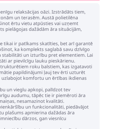
enīgu relaksācijas oāzi. Izstrādāts tiem,
zonām un terasēm. Austā polietilēna
inot ērtu vietu atpūsties vai uzņemt
kts pielāgojas dažādām āra situācijām,
tikai ir patīkams skatīties, bet arī garantē
rošinot, ka komplekts saglabā savu dzīvīgo
stabilitāti un izturību pret elementiem. Lai
āti ar pievilcīgu lauku pieskārienu.
strukturētiem roku balstiem, kas izgatavoti
ātie papildinājumi ļauj tev ērti uzturēt
, uzlabojot komfortu un ērtības ikdienas
 un vieglu apkopi, palīdzot tev
zturīgu audumu, tāpēc tie ir piemēroti āra
maiņas, nesamazinot kvalitāti.
vienkāršību un funkcionalitāti, piedāvājot
vietu plašums apmierina dažādas āra
imniecību dārzos, gan viesnīcu