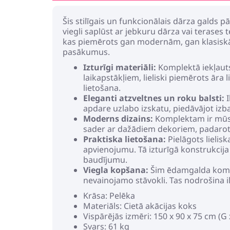
Šis stilīgais un funkcionālais dārza galds p
viegli saplūst ar jebkuru dārza vai terases 
kas piemērots gan modernām, gan klasiskām 
pasākumus.
Izturīgi materiāli:
Komplektā iekļauts
laikapstākļiem, lieliski piemērots āra 
lietošana.
Eleganti atzveltnes un roku balsti:
I
apdare uzlabo izskatu, piedāvājot izb
Moderns dizains:
Komplektam ir mūsdi
sader ar dažādiem dekoriem, padarot t
Praktiska lietošana:
Pielāgots lielisk
apvienojumu. Tā izturīgā konstrukcija 
baudījumu.
Viegla kopšana:
Šim ēdamgalda komple
nevainojamo stāvokli. Tas nodrošina 
Krāsa: Pelēka
Materiāls: Cietā akācijas koks
Vispārējās izmēri: 150 x 90 x 75 cm (G 
Svars: 61 kg