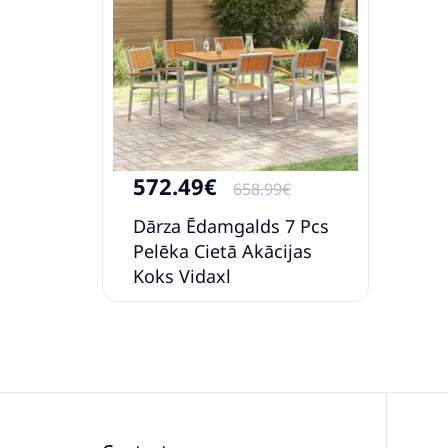
572.49€
658.99€
Dārza Ēdamgalds 7 Pcs
Pelēka Cietā Akācijas
Koks Vidaxl