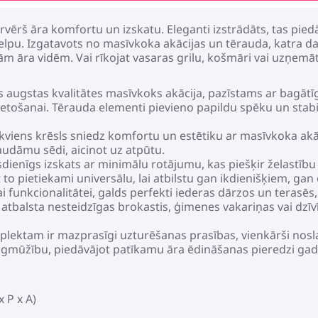
ārvērš āra komfortu un izskatu. Eleganti izstrādāts, tas pied
telpu. Izgatavots no masīvkoka akācijas un tērauda, katra daļ
āra vidēm. Vai rīkojat vasaras grilu, košmāri vai uzņemāt 
 augstas kvalitātes masīvkoks akācija, pazīstams ar bagātī
lietošanai. Tērauda elementi pievieno papildu spēku un stabil
kviens krēsls sniedz komfortu un estētiku ar masīvkoka akā
audāmu sēdi, aicinot uz atpūtu.
enīgs izskats ar minimālu rotājumu, kas piešķir želastību j
o pietiekami universālu, lai atbilstu gan ikdienišķiem, ga
ai funkcionalitātei, galds perfekti iederas dārzos un terasēs
atbalsta nesteidzīgas brokastis, ģimenes vakariņas vai dzīv
ktam ir mazprasīgi uzturēšanas prasības, vienkārši noslau
ilgmūžību, piedāvājot patīkamu āra ēdināšanas pieredzi ga
x P x A)