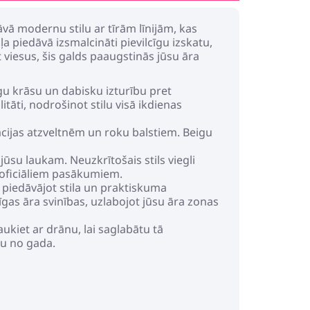
āvā modernu stilu ar tīrām līnijām, kas
a piedāvā izsmalcināti pievilcīgu izskatu,
viesus, šis galds paaugstinās jūsu āra
gu krāsu un dabisku izturību pret
itāti, nodrošinot stilu visā ikdienas
cijas atzveltnēm un roku balstiem. Beigu
ūsu laukam. Neuzkrītošais stils viegli
n oficiāliem pasākumiem.
, piedāvājot stila un praktiskuma
īgas āra svinības, uzlabojot jūsu āra zonas
kiet ar drānu, lai saglabātu tā
du no gada.