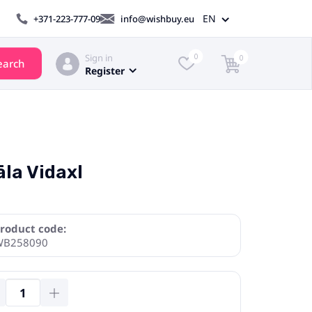
EN
+371-223-777-09
info@wishbuy.eu
Sign in
0
0
earch
Register
la Vidaxl
roduct code:
WB258090