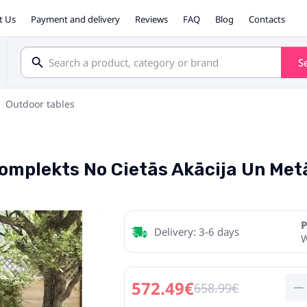
t Us
Payment and delivery
Reviews
FAQ
Blog
Contacts
S
Outdoor tables
omplekts No Cietās Akācija Un Metā
P
Delivery: 3-6 days
572.49€
658.99€