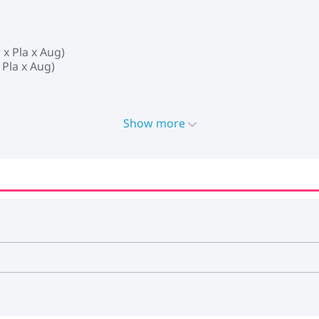
 x Pla x Aug)
 Pla x Aug)
Show more