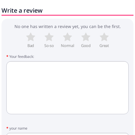
1 x Dārza galds: 200 x 100 x 74 cm (Garums x
Write a review
Platums x Augstums)
6 x Dārza krēsls: 62,5 x 55 x 82 cm (Garums x
Platums x Augstums)
No one has written a review yet, you can be the first.
Bad
So-so
Normal
Good
Great
Your feedback:
your name