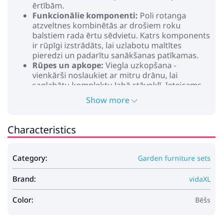
ērtībām.
Funkcionālie komponenti:
Poli rotanga
atzveltnes kombinētās ar drošiem roku
balstiem rada ērtu sēdvietu. Katrs komponents
ir rūpīgi izstrādāts, lai uzlabotu maltītes
pieredzi un padarītu sanākšanas patīkamas.
Rūpes un apkope:
Viegla uzkopšana -
vienkārši noslaukiet ar mitru drānu, lai
saglabātu komplektu labā stāvoklī. Ieteicams
izmantot ūdensizturīgu pārklājumu, lai
Show more
pagarinātu kalpošanas ilgumu un saglabātu
dārza centra skaistumu.
Characteristics
Krāsa: Bēša
Materiāls: Poliratāns
Sēdvietas
Category:
Garden furniture sets
Sēdvietas platums: 41,5 cm
Roku balsta augstums no sēdekļa: 61,5 cm
Brand:
Maksimālais svars: 660 kg
vidaXL
Sēdvietas: 6
Āra spilvens
Color:
Bēšs
Nepieciešama montāža: Jā
Piegāde satur: