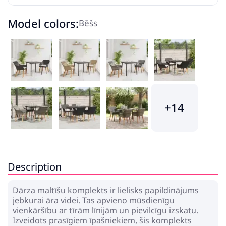
Model colors:
Bēšs
+14
Description
Dārza maltīšu komplekts ir lielisks papildinājums
jebkurai āra videi. Tas apvieno mūsdienīgu
vienkāršību ar tīrām līnijām un pievilcīgu izskatu.
Izveidots prasīgiem īpašniekiem, šis komplekts