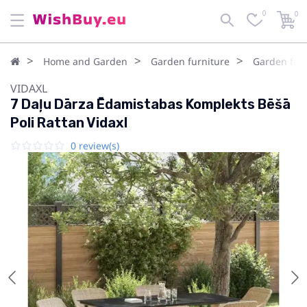
0
0
Home and Garden
Garden furniture
Garden furn
VIDAXL
7 Daļu Dārza Ēdamistabas Komplekts Bēšā
Poli Rattan Vidaxl
0 review(s)