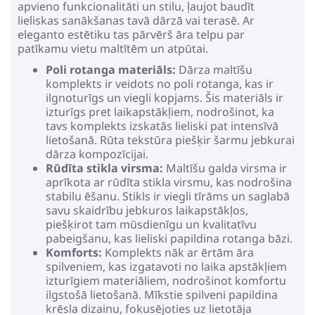
apvieno funkcionalitāti un stilu, ļaujot baudīt
lieliskas sanākšanas tavā dārzā vai terasē. Ar
eleganto estētiku tas pārvērš āra telpu par
patīkamu vietu maltītēm un atpūtai.
Poli rotanga materiāls:
Dārza maltīšu
komplekts ir veidots no poli rotanga, kas ir
ilgnoturīgs un viegli kopjams. Šis materiāls ir
izturīgs pret laikapstākļiem, nodrošinot, ka
tavs komplekts izskatās lieliski pat intensīvā
lietošanā. Rūta tekstūra piešķir šarmu jebkurai
dārza kompozīcijai.
Rūdīta stikla virsma:
Maltīšu galda virsma ir
aprīkota ar rūdīta stikla virsmu, kas nodrošina
stabilu ēšanu. Stikls ir viegli tīrāms un saglabā
savu skaidrību jebkuros laikapstākļos,
piešķirot tam mūsdienīgu un kvalitatīvu
pabeigšanu, kas lieliski papildina rotanga bāzi.
Komforts:
Komplekts nāk ar ērtām āra
spilveniem, kas izgatavoti no laika apstākļiem
izturīgiem materiāliem, nodrošinot komfortu
ilgstošā lietošanā. Mīkstie spilveni papildina
krēsla dizainu, fokusējoties uz lietotāja