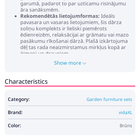
garumā, padarot to par uzticamu risinājumu
āra sanāksmēm.
Rekomendētās lietojumformas:
Ideāls
pavasara un vasaras lietojumiem, šis dārza
soliņu komplekts ir lieliski piemērots
ēdienreizēm, relaksācijai ar grāmatu vai mazo
pasākumu rīkošanai dārzā. Plašā izkārtojuma
dēļ tas rada neaizmirstamus mirkļus kopā ar
ģimeni un draugiem.
Aprūpe un uzturēšana:
Lai saglabātu to
Show more
nevainojamu izskatu, regulāri tīriet to ar sausu
drānu. Izvairieties no asiem ķīmiskiem
produktiem, kas var kaitēt koksnes dabīgajai
Characteristics
apdarei. Ja laika apstākļi nav labvēlīgi, apsveriet
aizsargpārklājus, lai pagarinātu kalpošanas
laiku. Montāžai nepieciešami divi cilvēki ar
Category:
Garden furniture sets
skrūvgriezi, lai nodrošinātu stabilu un drošu
uzstādījumu.
Brand:
vidaXL
Krāsa: Brūna
Materiāls: Cietā akācijas koks
Color:
Brūns
Sēdvietas
Sēdvietas: 4