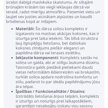
izceļot dabīgā masīvkoka skaistumu. Ar siltajām
brūnajām krāsām tas viegli iekļaujas dārzā vai
terasē, radot mierīgu atmosfēru. Paņemiet vietu un
ļaujiet sev justies aicinātam atpūsties un baudīt
brīvdienas kopā ar mīļajiem.
Materiāli:
Šis dārza soliņu komplekts ir
izgatavots no masīvas akācijas koksnes, kas ir
izturīga pret laika ietekmi. Tās blīvā struktūra
ļauj ilgtspējīgu lietošanu, bet dabiskais
koksnes zīmējums piešķir eleganci un
papildina dārza vai terases estētiku.
Iekļautie komponenti:
Komplekts sastāv no
soliņa un galda, abi ar stilīgu laukuma dizainu.
Taisnstūra galds piedāvā pietiekami daudz
vietas neformālām ēdienreizēm vai brokastīm,
turklāt soliņa apdare nodrošina komfortu un
stilu, padarot to par ideālu papildinājumu jūsu
āra telpai.
Īpašības / Funkcionalitāte / Dizains:
Izstrādāts lietošanai ārpus telpām, komplekts
ir izturīgs un noturīgs pret laikapstākļiem,
garantējot nesabojātu izskatu visu sezonu