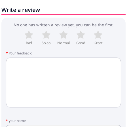
Nepieciešama montāža: Jā
Write a review
Piegāde satur:
2 x Stūra krēsls: 50 x 50 x 91 cm
(GarumsxPlatumsxAugstums)
No one has written a review yet, you can be the first.
3 x Sols: 100 x 50 x 91 cm
(GarumsxPlatumsxAugstums)
Bad
So-so
Normal
Good
Great
Your feedback:
your name