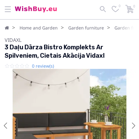
0
0
Home and Garden
Garden furniture
Garden furn
VIDAXL
3 Daļu Dārza Bistro Komplekts Ar
Spilveniem, Cietais Akācija Vidaxl
0 review(s)