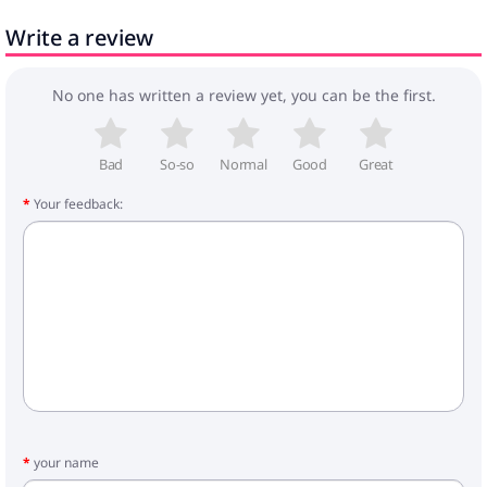
Nepieciešama montāža: Jā
Write a review
Piegāde satur:
2 x Stūra krēsls: 50 x 50 x 91 cm
(GarumsxPlatumsxAugstums)
No one has written a review yet, you can be the first.
3 x Sols: 100 x 50 x 91 cm
(GarumsxPlatumsxAugstums)
Bad
So-so
Normal
Good
Great
Your feedback:
your name