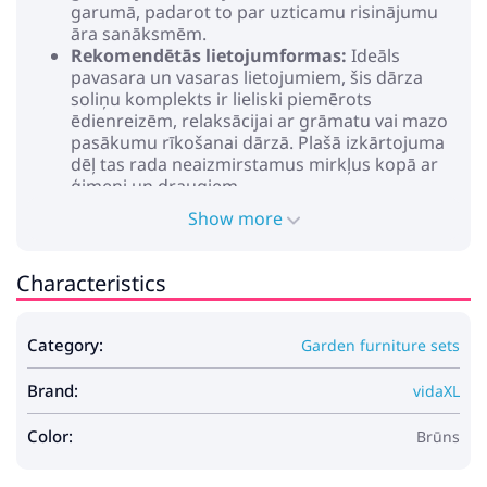
garumā, padarot to par uzticamu risinājumu
āra sanāksmēm.
Rekomendētās lietojumformas:
Ideāls
pavasara un vasaras lietojumiem, šis dārza
soliņu komplekts ir lieliski piemērots
ēdienreizēm, relaksācijai ar grāmatu vai mazo
pasākumu rīkošanai dārzā. Plašā izkārtojuma
dēļ tas rada neaizmirstamus mirkļus kopā ar
ģimeni un draugiem.
Aprūpe un uzturēšana:
Lai saglabātu to
Show more
nevainojamu izskatu, regulāri tīriet to ar sausu
drānu. Izvairieties no asiem ķīmiskiem
produktiem, kas var kaitēt koksnes dabīgajai
Characteristics
apdarei. Ja laika apstākļi nav labvēlīgi, apsveriet
aizsargpārklājus, lai pagarinātu kalpošanas
laiku. Montāžai nepieciešami divi cilvēki ar
Category:
Garden furniture sets
skrūvgriezi, lai nodrošinātu stabilu un drošu
uzstādījumu.
Brand:
vidaXL
Krāsa: Brūna
Materiāls: Cietā akācijas koks
Color:
Brūns
Sēdvietas
Sēdvietas: 6