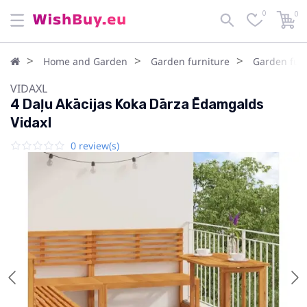
0
0
Home and Garden
Garden furniture
Garden furn
VIDAXL
4 Daļu Akācijas Koka Dārza Ēdamgalds
Vidaxl
0 review(s)