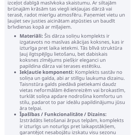
izceļot dabīgā masīvkoka skaistumu. Ar siltajām
brūnajām krāsām tas viegli iekļaujas dārzā vai
terasē, radot mierīgu atmosfēru. Paņemiet vietu un
ļaujiet sev justies aicinātam atpūsties un baudīt
brīvdienas kopā ar mīļajiem.
Materiāli:
Šis dārza soliņu komplekts ir
izgatavots no masīvas akācijas koksnes, kas ir
izturīga pret laika ietekmi. Tās blīvā struktūra
ļauj ilgtspējīgu lietošanu, bet dabiskais
koksnes zīmējums piešķir eleganci un
papildina dārza vai terases estētiku.
Iekļautie komponenti:
Komplekts sastāv no
soliņa un galda, abi ar stilīgu laukuma dizainu.
Taisnstūra galds piedāvā pietiekami daudz
vietas neformālām ēdienreizēm vai brokastīm,
turklāt soliņa apdare nodrošina komfortu un
stilu, padarot to par ideālu papildinājumu jūsu
āra telpai.
Īpašības / Funkcionalitāte / Dizains:
Izstrādāts lietošanai ārpus telpām, komplekts
ir izturīgs un noturīgs pret laikapstākļiem,
garantējot nesabojātu izskatu visu sezonu