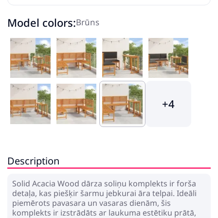
Model colors:
Brūns
+4
Description
Solid Acacia Wood dārza soliņu komplekts ir forša
detaļa, kas piešķir šarmu jebkurai āra telpai. Ideāli
piemērots pavasara un vasaras dienām, šis
komplekts ir izstrādāts ar laukuma estētiku prātā,