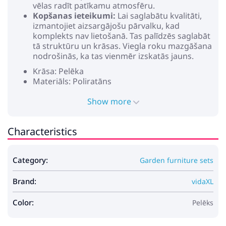
vēlas radīt patīkamu atmosfēru.
Kopšanas ieteikumi:
Lai saglabātu kvalitāti,
izmantojiet aizsargājošu pārvalku, kad
komplekts nav lietošanā. Tas palīdzēs saglabāt
tā struktūru un krāsas. Viegla roku mazgāšana
nodrošinās, ka tas vienmēr izskatās jauns.
Krāsa: Pelēka
Materiāls: Poliratāns
Modulāri
Sēdvietas
Show more
Sēdvietas platums: 55 cm
Sēdekļa dziļums: 55 cm
Characteristics
Maksimālais svars: 550 kg
Sēdvietas: 5
Modulāri
Category:
Garden furniture sets
Aizdare ar rāvējslēdzēju
Nepieciešama montāža: Jā
Brand:
Piegāde satur:
vidaXL
1 x stūra sēdeklis
2 x vidējs sēdeklis
Color:
Pelēks
2 x roku dīvāns
1 x pēdu paliktnis