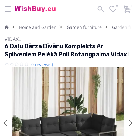
0
0
Home and Garden
Garden furniture
Garden furn
VIDAXL
6 Daļu Dārza Dīvānu Komplekts Ar
Spilveniem Pelēkā Poli Rotangpalma Vidaxl
0 review(s)