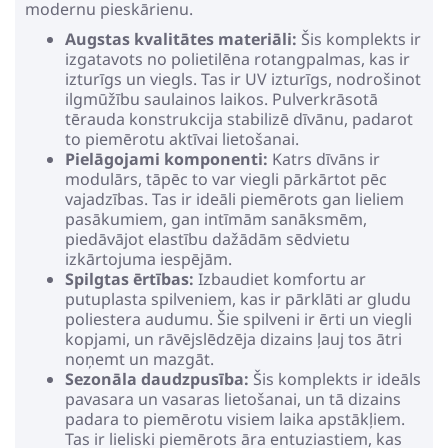
modernu pieskārienu.
Augstas kvalitātes materiāli:
Šis komplekts ir
izgatavots no polietilēna rotangpalmas, kas ir
izturīgs un viegls. Tas ir UV izturīgs, nodrošinot
ilgmūžību saulainos laikos. Pulverkrāsotā
tērauda konstrukcija stabilizē dīvānu, padarot
to piemērotu aktīvai lietošanai.
Pielāgojami komponenti:
Katrs dīvāns ir
modulārs, tāpēc to var viegli pārkārtot pēc
vajadzības. Tas ir ideāli piemērots gan lieliem
pasākumiem, gan intīmām sanāksmēm,
piedāvājot elastību dažādām sēdvietu
izkārtojuma iespējām.
Spilgtas ērtības:
Izbaudiet komfortu ar
putuplasta spilveniem, kas ir pārklāti ar gludu
poliestera audumu. Šie spilveni ir ērti un viegli
kopjami, un rāvējslēdzēja dizains ļauj tos ātri
noņemt un mazgāt.
Sezonāla daudzpusība:
Šis komplekts ir ideāls
pavasara un vasaras lietošanai, un tā dizains
padara to piemērotu visiem laika apstākļiem.
Tas ir lieliski piemērots āra entuziastiem, kas