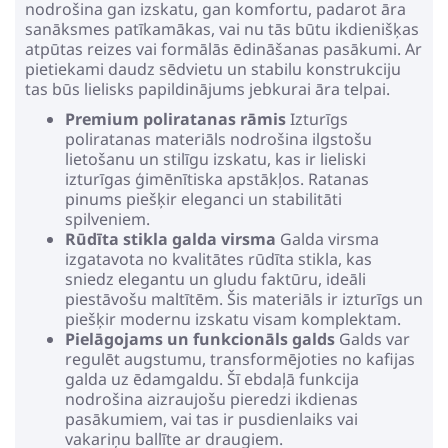
nodrošina gan izskatu, gan komfortu, padarot āra
sanāksmes patīkamākas, vai nu tās būtu ikdienišķas
atpūtas reizes vai formālās ēdināšanas pasākumi. Ar
pietiekami daudz sēdvietu un stabilu konstrukciju
tas būs lielisks papildinājums jebkurai āra telpai.
Premium poliratanas rāmis
Izturīgs
poliratanas materiāls nodrošina ilgstošu
lietošanu un stilīgu izskatu, kas ir lieliski
izturīgas ģimēnītiska apstākļos. Ratanas
pinums piešķir eleganci un stabilitāti
spilveniem.
Rūdīta stikla galda virsma
Galda virsma
izgatavota no kvalitātes rūdīta stikla, kas
sniedz elegantu un gludu faktūru, ideāli
piestāvošu maltītēm. Šis materiāls ir izturīgs un
piešķir modernu izskatu visam komplektam.
Pielāgojams un funkcionāls galds
Galds var
regulēt augstumu, transformējoties no kafijas
galda uz ēdamgaldu. Šī ebdaļā funkcija
nodrošina aizraujošu pieredzi ikdienas
pasākumiem, vai tas ir pusdienlaiks vai
vakariņu ballīte ar draugiem.