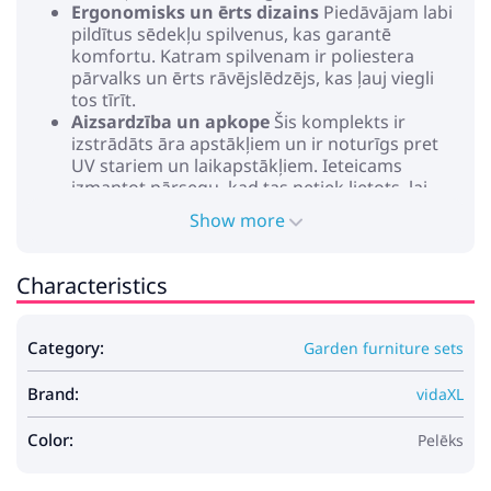
Ergonomisks un ērts dizains
Piedāvājam labi
pildītus sēdekļu spilvenus, kas garantē
komfortu. Katram spilvenam ir poliestera
pārvalks un ērts rāvējslēdzējs, kas ļauj viegli
tos tīrīt.
Aizsardzība un apkope
Šis komplekts ir
izstrādāts āra apstākļiem un ir noturīgs pret
UV stariem un laikapstākļiem. Ieteicams
izmantot pārsegu, kad tas netiek lietots, lai
saglabātu nevainojamu izskatu. To uzturēt ir
Show more
viegli, kas padara to par lielisku izvēli outdoor
entuziastiem.
Characteristics
Krāsa: Pelēka
Materiāls: Poliratāns
Izturīgs
Category:
Garden furniture sets
Modulāri
Viegls
Brand:
Materiāli, kas izturīgi pret UV starojumu
vidaXL
Uzglabāšanas nodalījumi
Ar ūdensizturīgu maisiņu priekš lietu
Color:
Pelēks
uzglabāšanas
Augstuma regulējams galda virsma priekš