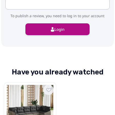
3 x centrālais sēdeklis: 55×62×85 cm
(platums×dziļums×augstums)
2 x roku dīvāns: 123×62×85 cm
To publish a review, you need to log in to your account
(platums×dziļums×augstums)
Login
Have you already watched