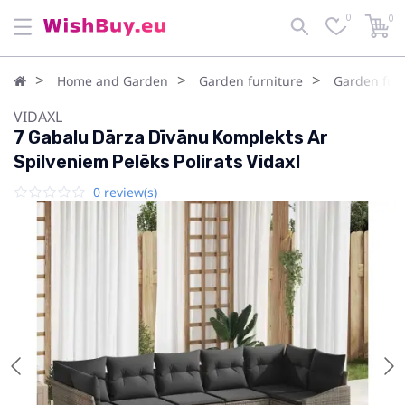
0
0
Home and Garden
Garden furniture
Garden furn
VIDAXL
7 Gabalu Dārza Dīvānu Komplekts Ar
Spilveniem Pelēks Polirats Vidaxl
0 review(s)