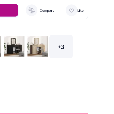
Compare
Like
+3