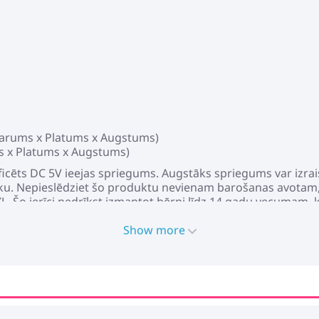
(Garums x Platums x Augstums)
ms x Platums x Augstums)
ificēts DC 5V ieejas spriegums. Augstāks spriegums var izrai
ku. Nepieslēdziet šo produktu nevienam barošanas avotam,
XL. Šo ierīci nedrīkst izmantot bērni līdz 14 gadu vecumam,
zes un zināšanām par elektronisko ierīču lietošanu. Elektr
tsevišķu komponentu nomaiņa) var novest pie ierīces bojāju
Show more
oduktu sprādzienbīstamās atmosfērās, piemēram, klātbūtnē
iem pēc Celsija. Nepieslēdziet produktu, ja pieslēguma kabe
s vai vads ir bojāts, tas jāaizstāj tikai ražotājam vai viņa 
rstu riskus. Izslēdziet strāvu uzstādīšanas un apkalpošanas la
 nav aizvietojams; kad gaismas avots sasniedz savu dzīves 
roduktu ārpus telpām.