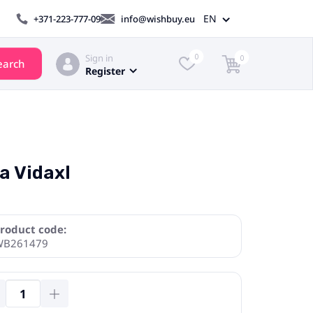
EN
+371-223-777-09
info@wishbuy.eu
Sign in
0
0
earch
Register
a Vidaxl
roduct code:
WB261479