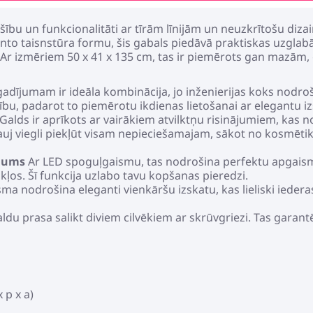
bu un funkcionalitāti ar tīrām līnijām un neuzkrītošu dizain
o taisnstūra formu, šis gabals piedāvā praktiskas uzglabāš
. Ar izmēriem 50 x 41 x 135 cm, tas ir piemērots gan mazām
adījumam ir ideāla kombinācija, jo inženierijas koks nodroši
ību, padarot to piemērotu ikdienas lietošanai ar elegantu iz
Galds ir aprīkots ar vairākiem atvilktņu risinājumiem, kas 
auj viegli piekļūt visam nepieciešamajam, sākot no kosmēti
ojums
Ar LED spoguļgaismu, tas nodrošina perfektu apgaismo
kļos. Šī funkcija uzlabo tavu kopšanas pieredzi.
ma nodrošina eleganti vienkāršu izskatu, kas lieliski iederas
ldu prasa salikt diviem cilvēkiem ar skrūvgriezi. Tas garan
 p x a)