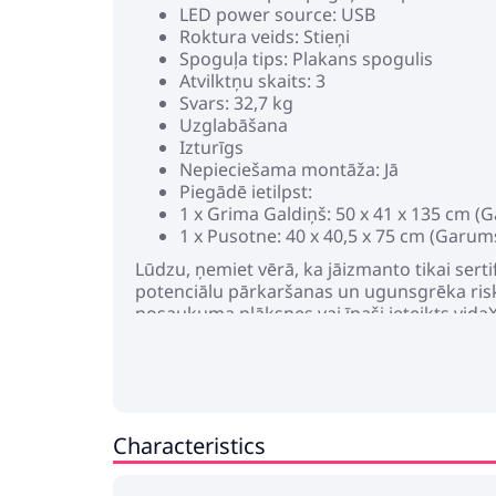
LED power source: USB
Roktura veids: Stieņi
Spoguļa tips: Plakans spogulis
Atvilktņu skaits: 3
Svars: 32,7 kg
Uzglabāšana
Izturīgs
Nepieciešama montāža: Jā
Piegādē ietilpst:
1 x Grima Galdiņš: 50 x 41 x 135 cm 
1 x Pusotne: 40 x 40,5 x 75 cm (Garu
Lūdzu, ņemiet vērā, ka jāizmanto tikai sert
potenciālu pārkaršanas un ugunsgrēka ris
nosaukuma plāksnes vai īpaši ieteikts vida
sensorām vai garīgām spējām vai bez piered
uzstādīšana, lietošana vai modificēšana (a
lietotāja apdraudējuma. Nelietojiet šo pr
un putekļiem, vai temperatūrās virs 50 grād
Ja šī apgaismojuma ārējais elastīgais kabeli
Characteristics
kvalifikācijām atbilstošai personai, lai novē
atdzisušas. Šī apgaismojuma gaismas avots
jāaizstāj. Tikai iekštelpās, nelietojiet šo p