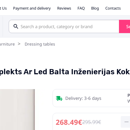
t Us
Payment and delivery
Reviews
FAQ
Blog
Contacts
S
rniture
Dressing tables
lekts Ar Led Balta Inženierijas Kok
P
Delivery: 3-6 days
268.49€
295.99€