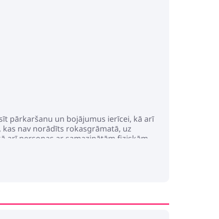
sīt pārkaršanu un bojājumus ierīcei, kā arī
 kas nav norādīts rokasgrāmatā, uz
 kā arī personas ar samazinātām fiziskām,
ība ir bīstama. Bojājumi un nepareiza
miem, elektriskās strāvas trieciena un
 viegli uzliesmojošiem šķidrumiem, gāzēm
lis vai barošanas avots ir redzami bojāti.
apkalpošanas aģentam vai līdzīgām
ikā. Pārliecinieties, ka spuldzes ir
beigām, visa apgaismojuma ierīce ir