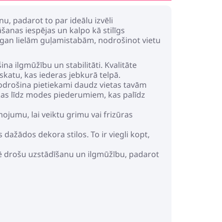
u, padarot to par ideālu izvēli
anas iespējas un kalpo kā stilīgs
, gan lielām guļamistabām, nodrošinot vietu
na ilgmūžību un stabilitāti. Kvalitāte
skatu, kas iederas jebkurā telpā.
nodrošina pietiekami daudz vietas tavām
kas līdz modes piederumiem, kas palīdz
jumu, lai veiktu grimu vai frizūras
 dažādos dekora stilos. To ir viegli kopt,
tē drošu uzstādīšanu un ilgmūžību, padarot