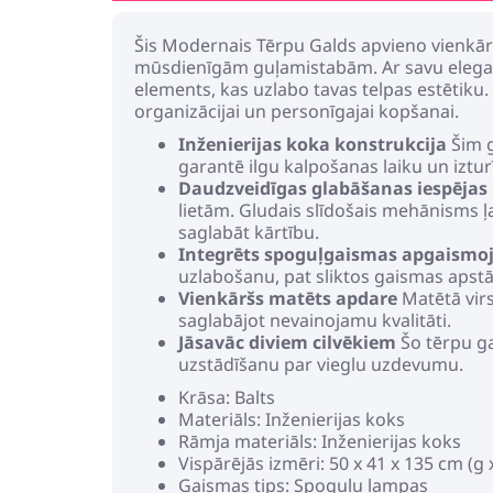
Šis Modernais Tērpu Galds apvieno vienkāršī
mūsdienīgām guļamistabām. Ar savu elegant
elements, kas uzlabo tavas telpas estētiku
organizācijai un personīgajai kopšanai.
Inženierijas koka konstrukcija
Šim g
garantē ilgu kalpošanas laiku un iztur
Daudzveidīgas glabāšanas iespējas
lietām. Gludais slīdošais mehānisms ļ
saglabāt kārtību.
Integrēts spoguļgaismas apgaism
uzlabošanu, pat sliktos gaismas apstā
Vienkāršs matēts apdare
Matētā virs
saglabājot nevainojamu kvalitāti.
Jāsavāc diviem cilvēkiem
Šo tērpu ga
uzstādīšanu par vieglu uzdevumu.
Krāsa: Balts
Materiāls: Inženierijas koks
Rāmja materiāls: Inženierijas koks
Vispārējās izmēri: 50 x 41 x 135 cm (g x
Gaismas tips: Spoguļu lampas