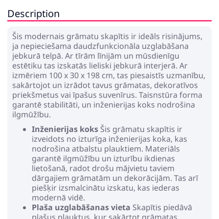
Description
Šis modernais grāmatu skapītis ir ideāls risinājums,
ja nepieciešama daudzfunkcionāla uzglabāšana
jebkurā telpā. Ar tīrām līnijām un mūsdienīgu
estētiku tas izskatās lieliski jebkurā interjerā. Ar
izmēriem 100 x 30 x 198 cm, tas piesaistīs uzmanību,
sakārtojot un izrādot tavus grāmatas, dekoratīvos
priekšmetus vai īpašus suvenīrus. Taisnstūra forma
garantē stabilitāti, un inženierijas koks nodrošina
ilgmūžību.
Inženierijas koks
Šis grāmatu skapītis ir
izveidots no izturīga inženierijas koka, kas
nodrošina atbalstu plauktiem. Materiāls
garantē ilgmūžību un izturību ikdienas
lietošanā, radot drošu mājvietu taviem
dārgajiem grāmatām un dekorācijām. Tas arī
piešķir izsmalcinātu izskatu, kas iederas
modernā vidē.
Plaša uzglabāšanas vieta
Skapītis piedāvā
plašus plauktus, kur sakārtot grāmatas,