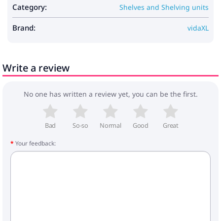
tāpēc pulciņu varēsi ātri izmantot, piešķirot
Category:
Shelves and Shelving units
savai telpai jaunu izskatu.
Brand:
Krāsa: Vecs koks
vidaXL
Materiāls: Inženierijas koks
Vispārējās izmēri: 100 x 30 x 198 cm (G x P x A)
Ar 6 plauktiem
Write a review
Uzglabāšanas numurs: 6
Izturīgs
Nepieciešama montāža: Jā
No one has written a review yet, you can be the first.
Bad
So-so
Normal
Good
Great
Your feedback: