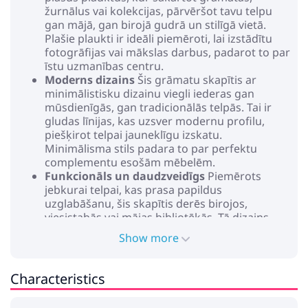
žurnālus vai kolekcijas, pārvēršot tavu telpu
gan mājā, gan birojā gudrā un stilīgā vietā.
Plašie plaukti ir ideāli piemēroti, lai izstādītu
fotogrāfijas vai mākslas darbus, padarot to par
īstu uzmanības centru.
Moderns dizains
Šis grāmatu skapītis ar
minimālistisku dizainu viegli iederas gan
mūsdienīgās, gan tradicionālās telpās. Tai ir
gludas līnijas, kas uzsver modernu profilu,
piešķirot telpai jauneklīgu izskatu.
Minimālisma stils padara to par perfektu
complementu esošām mēbelēm.
Funkcionāls un daudzveidīgs
Piemērots
jebkurai telpai, kas prasa papildus
uzglabāšanu, šis skapītis derēs birojos,
viesistabās vai mājas bibliotēkās. Tā dizains
veicina organizāciju un piedāvā praktisku
Show more
risinājumu, kas atbilst dinamiskiem dzīves
apstākļiem.
Vienkārša montāža
Montāžai vajag tikai vienu
Characteristics
cilvēku un skrūvgriezis. Detalizētās instrukcijas
ļauj ātri uzstādīt, neprasot papildu palīdzību,