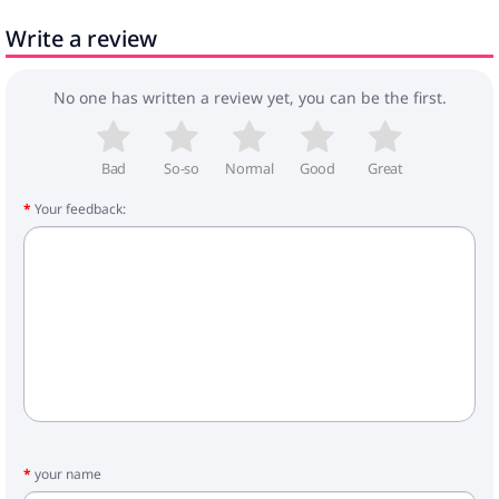
Nepieciešama montāža: Jā
Write a review
Iepakojuma saturs:
1 x Glabāšanas gultas rāmis
No one has written a review yet, you can be the first.
Bad
So-so
Normal
Good
Great
Your feedback:
your name