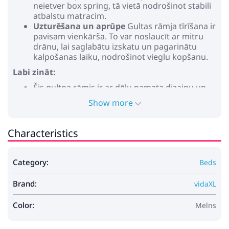
neietver box spring, tā vietā nodrošinot stabili
atbalstu matracim.
Uzturēšana un aprūpe
Gultas rāmja tīrīšana ir
pavisam vienkārša. To var noslaucīt ar mitru
drānu, lai saglabātu izskatu un pagarinātu
kalpošanas laiku, nodrošinot vieglu kopšanu.
Labi zināt:
Šis gultņa rāmis ir ar dēļu pamata dizainu un
dēļi ir iekļauti.
Show more
Krāsa: Melns ozolkoks
Vispārējās izmēri: 226,5 x 120 x 31,5 cm (G x P x
Characteristics
A)
Saderīgs matrača izmērs: 120 x 190 cm
Atvilktnes iekšējais izmērs: 30 x 36,5 x 16,5 cm
Category:
Beds
Maksimālais cilvēku skaits: 2
Maksimālais svars: 200 kg
Brand:
Izturīgs
vidaXL
Gultas augstums: 31.5 cm
Savietojamā matrača izmērs: 190 x 120 cm (W x
Color:
Melns
L)
Tik iekštelpās lietošanai