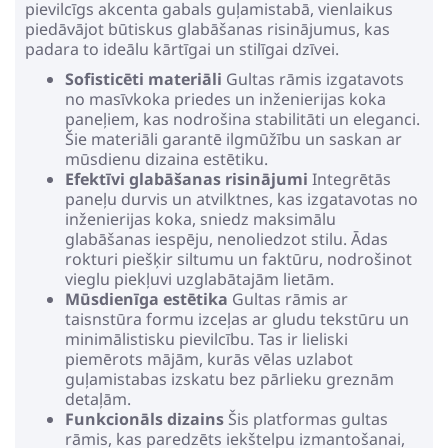
pievilcīgs akcenta gabals guļamistabā, vienlaikus
piedāvājot būtiskus glabāšanas risinājumus, kas
padara to ideālu kārtīgai un stilīgai dzīvei.
Sofisticēti materiāli
Gultas rāmis izgatavots
no masīvkoka priedes un inženierijas koka
paneļiem, kas nodrošina stabilitāti un eleganci.
Šie materiāli garantē ilgmūžību un saskan ar
mūsdienu dizaina estētiku.
Efektīvi glabāšanas risinājumi
Integrētās
paneļu durvis un atvilktnes, kas izgatavotas no
inženierijas koka, sniedz maksimālu
glabāšanas iespēju, nenoliedzot stilu. Ādas
rokturi piešķir siltumu un faktūru, nodrošinot
vieglu piekļuvi uzglabātajām lietām.
Mūsdienīga estētika
Gultas rāmis ar
taisnstūra formu izceļas ar gludu tekstūru un
minimālistisku pievilcību. Tas ir lieliski
piemērots mājām, kurās vēlas uzlabot
guļamistabas izskatu bez pārlieku greznām
detaļām.
Funkcionāls dizains
Šis platformas gultas
rāmis, kas paredzēts iekštelpu izmantošanai,