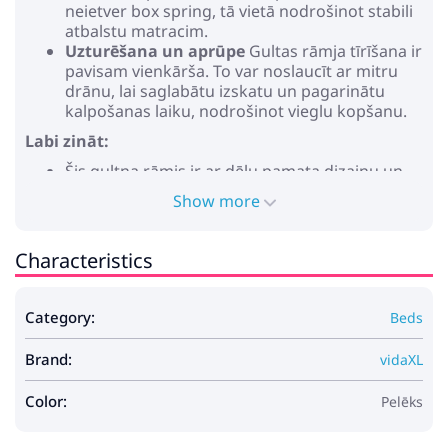
neietver box spring, tā vietā nodrošinot stabili
atbalstu matracim.
Uzturēšana un aprūpe
Gultas rāmja tīrīšana ir
pavisam vienkārša. To var noslaucīt ar mitru
drānu, lai saglabātu izskatu un pagarinātu
kalpošanas laiku, nodrošinot vieglu kopšanu.
Labi zināt:
Šis gultņa rāmis ir ar dēļu pamata dizainu un
dēļi ir iekļauti.
Show more
Krāsa: Pelēks sonoma
Vispārējās izmēri: 226,5 x 120 x 31,5 cm (G x P x
Characteristics
A)
Saderīgs matrača izmērs: 120 x 190 cm
Atvilktnes iekšējais izmērs: 30 x 36,5 x 16,5 cm
Category:
Beds
Maksimālais cilvēku skaits: 2
Maksimālais svars: 200 kg
Brand:
Izturīgs
vidaXL
Gultas augstums: 31.5 cm
Savietojamā matrača izmērs: 190 x 120 cm (W x
Color:
Pelēks
L)
Tik iekštelpās lietošanai