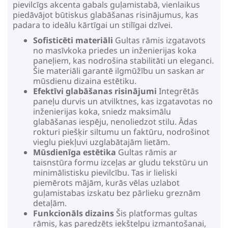
pievilcīgs akcenta gabals guļamistabā, vienlaikus
piedāvājot būtiskus glabāšanas risinājumus, kas
padara to ideālu kārtīgai un stilīgai dzīvei.
Sofisticēti materiāli
Gultas rāmis izgatavots
no masīvkoka priedes un inženierijas koka
paneļiem, kas nodrošina stabilitāti un eleganci.
Šie materiāli garantē ilgmūžību un saskan ar
mūsdienu dizaina estētiku.
Efektīvi glabāšanas risinājumi
Integrētās
paneļu durvis un atvilktnes, kas izgatavotas no
inženierijas koka, sniedz maksimālu
glabāšanas iespēju, nenoliedzot stilu. Ādas
rokturi piešķir siltumu un faktūru, nodrošinot
vieglu piekļuvi uzglabātajām lietām.
Mūsdienīga estētika
Gultas rāmis ar
taisnstūra formu izceļas ar gludu tekstūru un
minimālistisku pievilcību. Tas ir lieliski
piemērots mājām, kurās vēlas uzlabot
guļamistabas izskatu bez pārlieku greznām
detaļām.
Funkcionāls dizains
Šis platformas gultas
rāmis, kas paredzēts iekštelpu izmantošanai,