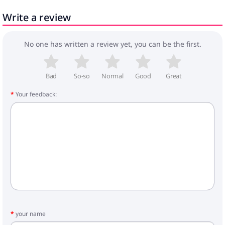
Nepieciešama montāža: Jā
Write a review
Iepakojuma saturs:
1 x Glabāšanas gultas rāmis
No one has written a review yet, you can be the first.
Bad
So-so
Normal
Good
Great
Your feedback:
your name