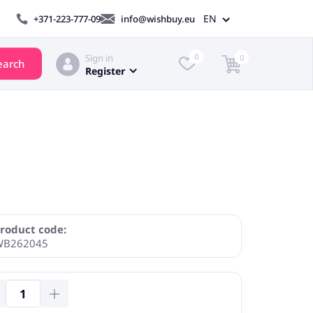
EN
+371-223-777-09
info@wishbuy.eu
Sign in
0
0
earch
Register
roduct code:
WB262045