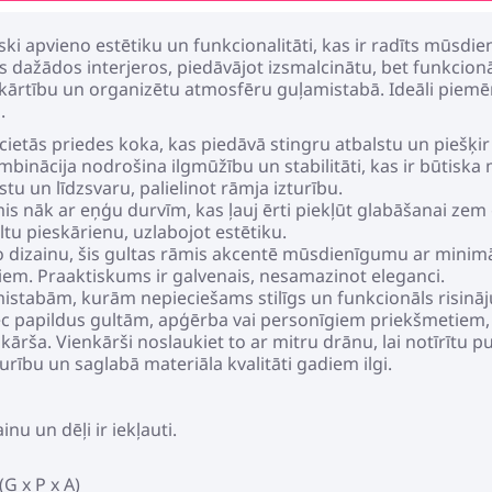
ki apvieno estētiku un funkcionalitāti, kas ir radīts mūsdien
as dažādos interjeros, piedāvājot izsmalcinātu, bet funkcion
t kārtību un organizētu atmosfēru guļamistabā. Ideāli pie
.
ietās priedes koka, kas piedāvā stingru atbalstu un piešķi
ombinācija nodrošina ilgmūžību un stabilitāti, kas ir būtisk
u un līdzsvaru, palielinot rāmja izturību.
is nāk ar eņģu durvīm, kas ļauj ērti piekļūt glabāšanai zem g
ltu pieskārienu, uzlabojot estētiku.
o dizainu, šis gultas rāmis akcentē mūsdienīgumu ar minim
em. Praaktiskums ir galvenais, nesamazinot eleganci.
istabām, kurām nepieciešams stilīgs un funkcionāls risinājum
c papildus gultām, apģērba vai personīgiem priekšmetiem,
ārša. Vienkārši noslaukiet to ar mitru drānu, lai notīrītu pu
rību un saglabā materiāla kvalitāti gadiem ilgi.
nu un dēļi ir iekļauti.
(G x P x A)