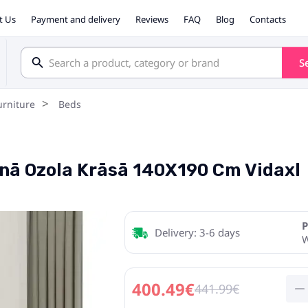
t Us
Payment and delivery
Reviews
FAQ
Blog
Contacts
S
rniture
Beds
nā Ozola Krāsā 140X190 Cm Vidaxl
P
Delivery: 3-6 days
400.49€
441.99€