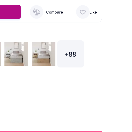
Compare
Like
+88