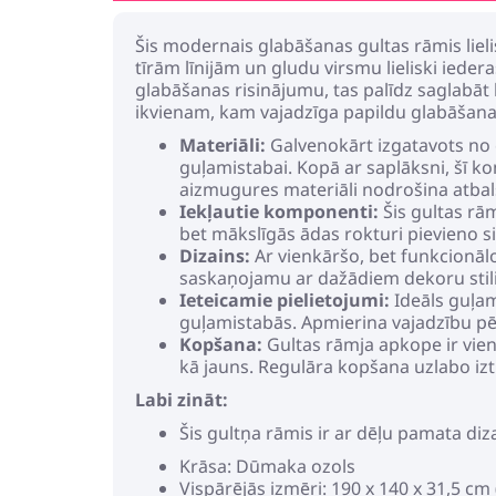
Šis modernais glabāšanas gultas rāmis lielis
tīrām līnijām un gludu virsmu lieliski ieder
glabāšanas risinājumu, tas palīdz saglabā
ikvienam, kam vajadzīga papildu glabāšana
Materiāli:
Galvenokārt izgatavots no c
guļamistabai. Kopā ar saplāksni, šī k
aizmugures materiāli nodrošina atbalst
Iekļautie komponenti:
Šis gultas rām
bet mākslīgās ādas rokturi pievieno si
Dizains:
Ar vienkāršo, bet funkcionāl
saskaņojamu ar dažādiem dekoru stili
Ieteicamie pielietojumi:
Ideāls guļam
guļamistabās. Apmierina vajadzību pē
Kopšana:
Gultas rāmja apkope ir vienk
kā jauns. Regulāra kopšana uzlabo iztu
Labi zināt:
Šis gultņa rāmis ir ar dēļu pamata dizai
Krāsa: Dūmaka ozols
Vispārējās izmēri: 190 x 140 x 31,5 cm 