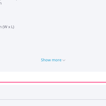
m
 (W x L)
Show more