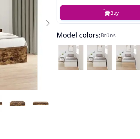
Buy
Model colors:
Brūns