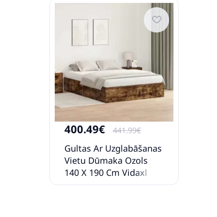
400.49€
441.99€
Gultas Ar Uzglabāšanas
Vietu Dūmaka Ozols
140 X 190 Cm Vidaxl