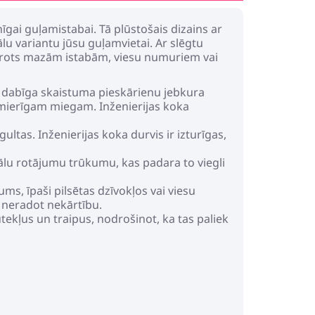
īgai guļamistabai. Tā plūstošais dizains ar
ālu variantu jūsu guļamvietai. Ar slēgtu
mērots mazām istabām, viesu numuriem vai
r dabīga skaistuma pieskārienu jebkura
a mierīgam miegam. Inženierijas koka
ultas. Inženierijas koka durvis ir izturīgas,
ālu rotājumu trūkumu, kas padara to viegli
s, īpaši pilsētas dzīvokļos vai viesu
 neradot nekārtību.
tekļus un traipus, nodrošinot, ka tas paliek