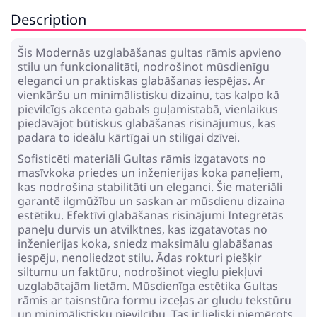
Description
Šis Modernās uzglabāšanas gultas rāmis apvieno
stilu un funkcionalitāti, nodrošinot mūsdienīgu
eleganci un praktiskas glabāšanas iespējas. Ar
vienkāršu un minimālistisku dizainu, tas kalpo kā
pievilcīgs akcenta gabals guļamistabā, vienlaikus
piedāvājot būtiskus glabāšanas risinājumus, kas
padara to ideālu kārtīgai un stilīgai dzīvei.
Sofisticēti materiāli Gultas rāmis izgatavots no
masīvkoka priedes un inženierijas koka paneļiem,
kas nodrošina stabilitāti un eleganci. Šie materiāli
garantē ilgmūžību un saskan ar mūsdienu dizaina
estētiku. Efektīvi glabāšanas risinājumi Integrētās
paneļu durvis un atvilktnes, kas izgatavotas no
inženierijas koka, sniedz maksimālu glabāšanas
iespēju, nenoliedzot stilu. Ādas rokturi piešķir
siltumu un faktūru, nodrošinot vieglu piekļuvi
uzglabātajām lietām. Mūsdienīga estētika Gultas
rāmis ar taisnstūra formu izceļas ar gludu tekstūru
un minimālistisku pievilcību. Tas ir lieliski piemērots