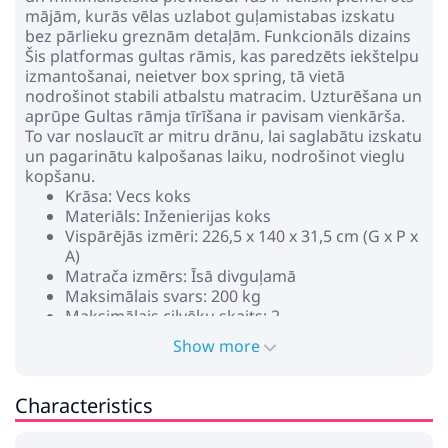
mājām, kurās vēlas uzlabot guļamistabas izskatu
bez pārlieku greznām detaļām. Funkcionāls dizains
Šis platformas gultas rāmis, kas paredzēts iekštelpu
izmantošanai, neietver box spring, tā vietā
nodrošinot stabili atbalstu matracim. Uzturēšana un
aprūpe Gultas rāmja tīrīšana ir pavisam vienkārša.
To var noslaucīt ar mitru drānu, lai saglabātu izskatu
un pagarinātu kalpošanas laiku, nodrošinot vieglu
kopšanu.
Krāsa: Vecs koks
Materiāls: Inženierijas koks
Vispārējās izmēri: 226,5 x 140 x 31,5 cm (G x P x
A)
Matrača izmērs: Īsā divguļamā
Maksimālais svars: 200 kg
Maksimālais cilvēku skaits: 2
Izturīgs
Show more
Savietojamā matrača izmērs: 190 x 140 cm (W x
L)
Gultas augstums: 31.5 cm
Characteristics
Ar atvilktni
Nepieciešama montāža: Jā