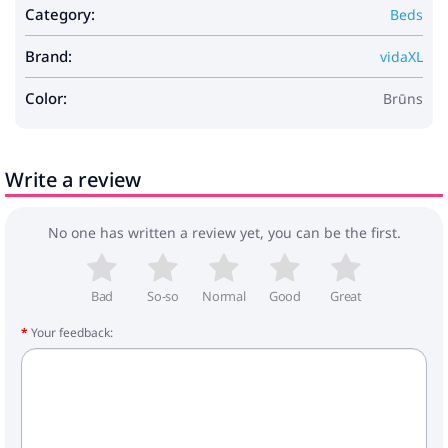
Piegāde satur:
Category:
Beds
1 x Glabāšanas gultas rāmis
Brand:
vidaXL
Color:
Brūns
Write a review
No one has written a review yet, you can be the first.
Bad
So-so
Normal
Good
Great
Your feedback: