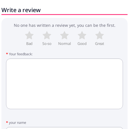
Tik iekštelpās lietošanai
Write a review
Nepieciešama montāža: Jā
Iepakojuma saturs:
1 x Gultas rāmis
No one has written a review yet, you can be the first.
Bad
So-so
Normal
Good
Great
Your feedback:
your name