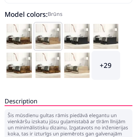
Model colors:
Brūns
+29
Description
Šis mūsdienu gultas rāmis piedāvā elegantu un
vienkāršu izskatu jūsu guļamistabā ar tīrām līnijām
un minimālistisku dizainu. Izgatavots no inženierijas
koka, tas ir izturīgs un piemērots gan galvenajām