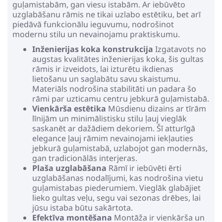
guļamistabām, gan viesu istabām. Ar iebūvēto
uzglabāšanu rāmis ne tikai uzlabo estētiku, bet arī
piedāvā funkcionālu ieguvumu, nodrošinot
modernu stilu un nevainojamu praktiskumu.
Inženierijas koka konstrukcija
Izgatavots no
augstas kvalitātes inženierijas koka, šis gultas
rāmis ir izveidots, lai izturētu ikdienas
lietošanu un saglabātu savu skaistumu.
Materiāls nodrošina stabilitāti un padara šo
rāmi par uzticamu centru jebkurā guļamistabā.
Vienkārša estētika
Mūsdienu dizains ar tīrām
līnijām un minimālistisku stilu ļauj vieglāk
saskanēt ar dažādiem dekoriem. Šī atturīgā
elegance ļauj rāmim nevainojami iekļauties
jebkurā guļamistabā, uzlabojot gan modernās,
gan tradicionālās interjeras.
Plaša uzglabāšana
Rāmī ir iebūvēti ērti
uzglabāšanas nodalījumi, kas nodrošina vietu
guļamistabas piederumiem. Vieglāk glabājiet
lieko gultas veļu, segu vai sezonas drēbes, lai
jūsu istaba būtu sakārtota.
Efektīva montēšana
Montāža ir vienkārša un