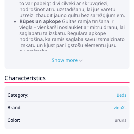
to var pabeigt divi cilvēki ar skrūvgriezi,
nodrošinot ātru uzstādīšanu, lai jūs varētu
uzreiz izbaudīt jauno gultu bez sarežģījumiem.
Rūpes un apkope
Gultas rāmja tīrīšana ir
viegla – vienkārši noslaukiet ar mitru drānu, lai
saglabātu tā izskatu. Regulāra apkope
nodrošina, ka rāmis saglabā savu izsmalcināto
izskatu un kļūst par ilgstošu elementu jūsu
guļamistabā.
Labi zināt:
Show more
Šis gultņa rāmis ir ar dēļu pamata dizainu un
dēļi ir iekļauti.
Characteristics
Krāsa: Artisānā ozols
Rāmja materiāls: Inženierijas koks
Category:
Beds
Galvas klāja: Inženierijas koks
Vispārējās izmēri: 193 x 78 x 50 cm (G x P x A)
Brand:
Saderīgs matrača izmērs: 70 x 190 cm
vidaXL
Maksimālais cilvēku skaits: 1
Maksimālais svars: 100 kg
Color:
Brūns
Izturīgs
Uzglabāšana