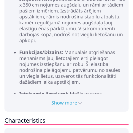
x 350 cm nojumes augšdaļu un rāmi ar tādiem
pašiem izmēriem. Izstrādāts ārējiem
apstākļiem, rāmis nodrošina stabilu atbalstu,
kamēr regulējamā nojumes augšdaļa ļauj
elastīgu ēnas pārklājumu. Visi komponenti
darbojas kopā, nodrošinot vieglu lietošanu un
apkopi.
Funkcijas/Dizains:
Manuālais atgriešanas
mehānisms ļauj lietotājiem ērti pielāgot
nojumes izstiepšanu ar roku. Šī elastība
nodrošina pielāgojamu patvērumu no saules
un viegla lietus, uzsverot tās funkcionalitāti
dažādiem laika apstākļiem.
Ieteicamie lietojumi:
Ideāla vasaras
lietošanai, šī nojume nodrošina lielisku
Show more
pārklājumu terasēm un dārziem. Tā ir lieliska
izvēle, pievienojot stilu un komfortu, baudot
āra vidi, piemērota gan rezidenciāliem, gan
Characteristics
komerciāliem nolūkiem.