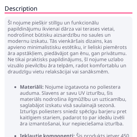
Description
Šī nojume piešķir stilīgu un funkcionālu
papildinājumu ikvienai dārza vai terases vietai,
nodrošinot būtisku aizsardzību no saules un
modernu izskatu. Tās vienkāršais dizains, kas
apvieno minimalistisku estētiku, ir lieliski piemērots
āra apstākļiem, piedāvājot gan ēnu, gan privātumu.
Ne tikai praktisks papildinājums, šī nojume uzlabo
vizuālo pievilcību āra telpām, radot komfortablu un
draudzīgu vietu relaksācijai vai sanāksmēm.
Materiāli:
Nojume izgatavota no poliestera
auduma. Slavens ar savu UV izturību, šis
materiāls nodrošina ilgmūžību un uzticamību,
saglabājot izskatu visā saulainajā sezonā.
Izturīgs poliesters sniedz spēcīgu barjeru pret
kaitīgiem stariem, padarot to par ideālu izvēli
āra izmantošanai, kur nepieciešama izturība.
Iekļautie komponenti:
Šis produkts ietver 450