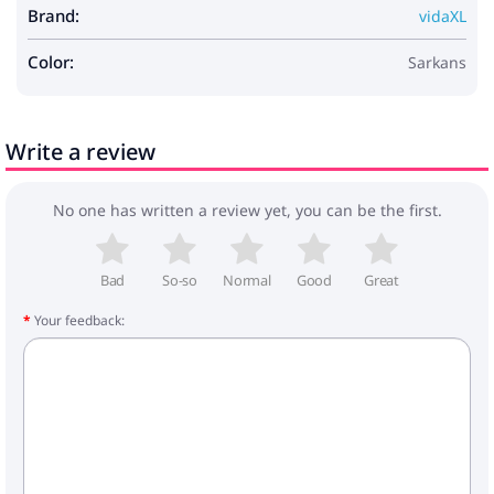
Apkopes un uzturēšana:
Lai saglabātu
Brand:
vidaXL
nevainojamu stāvokli, nojume jāmazgā ar
maigu ziepju un ūdens šķīdumu. Ir svarīgi to
Color:
Sarkans
saraut nelabvēlīgos laika apstākļos, lai
novērstu bojājumus. Regulāra apkope
palielinās kalpošanas laiku, nodrošinot, ka tā
paliek funkcionāla un pievilcīga.
Write a review
Krāsa: Sarkana
No one has written a review yet, you can be the first.
Materiāls: Poliesters
Vispārējās izmēri: 450 x 350 x 165 cm (G x P x A)
Svars: 30,99 kg
Bad
So-so
Normal
Good
Great
Materiāli, kas izturīgi pret UV starojumu
Tikai lietošanai ārpus telpām
Your feedback:
Piegāde satur:
1 x Pārsegs: 450 x 350 cm (Garums x Platums)
1 x Pārsega Rāmis: 450 x 350 x 165 cm (Garums
x Platums x Augstums)
Nepieciešama montāža: Jā
Apdraudējums! Stipra atspere, kad atveras.
NENOŅEMIET šo auklu, pirms esat pabeidzis
salikšanu un visas skrūves ir kārtīgi pievilktas, un