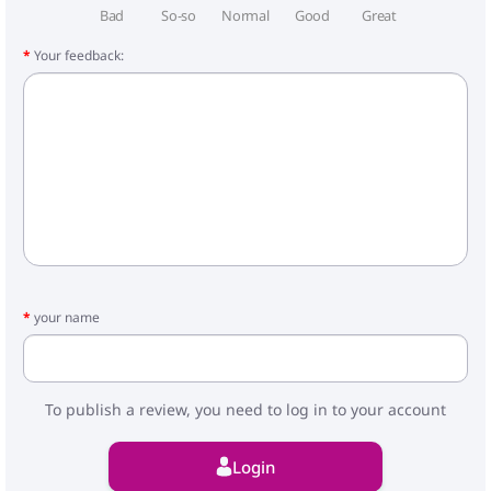
Neļaujiet bērniem un mājdzīvniekiem atrasties
Bad
So-so
Normal
Good
Great
montāžas zonā. Produkts jāuzstāda uz līdzena
virsmas. Ieteicams produktu nostiprināt pie
Your feedback:
nekustīga objekta vai pie zemes. Neļaujiet uz jumta
uzkrāties sniegam un lapām. Liels sniega daudzums
uz jumta var sabojāt produktu. Nestāviet uz jumta.
your name
To publish a review, you need to log in to your account
Login