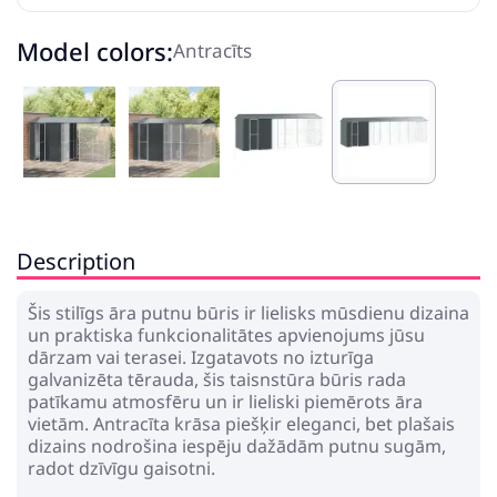
Model colors:
Antracīts
Description
Šis stilīgs āra putnu būris ir lielisks mūsdienu dizaina
un praktiska funkcionalitātes apvienojums jūsu
dārzam vai terasei. Izgatavots no izturīga
galvanizēta tērauda, šis taisnstūra būris rada
patīkamu atmosfēru un ir lieliski piemērots āra
vietām. Antracīta krāsa piešķir eleganci, bet plašais
dizains nodrošina iespēju dažādām putnu sugām,
radot dzīvīgu gaisotni.