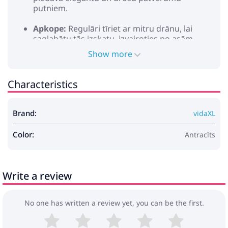
putniem.
Apkope:
Regulāri tīriet ar mitru drānu, lai
saglabātu tās izskatu, izvairoties no asām
ķīmiskas vielas. Vieglā apkope nodrošina, ka tā
Show more
paliek skaista gadiem ilgi.
Characteristics
Krāsa: Antracīts
Materiāls: Cinkots tērauds
Vispārējās izmēri: 860 x 208 x 247 cm (G x P x A)
Brand:
vidaXL
Svars: 99,8 kg
Izturīgs
Color:
Tikai lietošanai ārpus telpām
Antracīts
Piegāde satur:
1 x Putnu būris
Nepieciešama montāža: Jā
Write a review
Brīdinājums! Jāvalkā aizsargcimdi. Lūdzu, valkājiet
aizsargbrilles, cimdus, aizsargapavus un ķiveri
(galvas aizsardzību), kad uzstādāt produktu.
No one has written a review yet, you can be the first.
Neuzstādiet produktu ekstremālos laika apstākļos,
piemēram, spēcīgā vējā vai zemos temperatūrās.