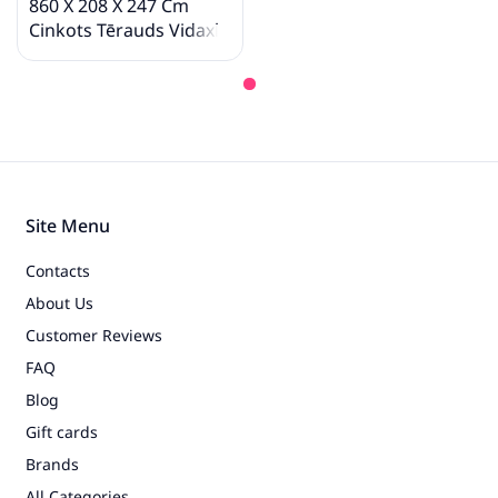
860 X 208 X 247 Cm
Cinkots Tērauds Vidaxl
Site Menu
Contacts
About Us
Customer Reviews
FAQ
Blog
Gift cards
Brands
All Categories