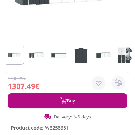
1438.99€
1307.49€
Buy
Delivery: 3-6 days
Product code:
WB258361