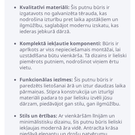
Kvalitatīvi materiāli:
Šis putnu būris ir
izgatavots no galvanizēta tērauda, kas
nodrošina izturību pret laika apstākļiem un
ilgmūžību, saglabājot modernu izskatu, kas
iederas jebkurā dārzā.
Komplektā iekļautie komponenti:
Būris ir
aprīkots ar viss nepieciešamais montāžai, lai
uzstādīšana būtu vienkārša. Tā dizains ir lieliski
piemērots putniem, nodrošinot viņiem ērtu
vietu.
Funkcionālas iezīmes:
Šis putnu būris ir
paredzēts lietošanai ārā un iztur daudzas laika
pārmaiņas. Stipra konstrukcija un izturīgi
materiāli padara to par lielisku izvēli jūsu
dārzam, piedāvājot gan stilu, gan ilgmūžību.
Stils un ērtības:
Ar vienkāršām līnijām un
minimālistisku dizainu, šis putnu būris lieliski
iekļaujas modernā āra vidē. Antracīta krāsa
piedāvā elegantu un drošu patvērumu