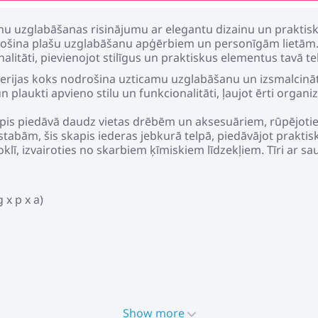
unu uzglabāšanas risinājumu ar elegantu dizainu un praktisk
ošina plašu uzglabāšanu apģērbiem un personīgām lietām. Tā
alitāti, pievienojot stilīgus un praktiskus elementus tavā te
erijas koks nodrošina uzticamu uzglabāšanu un izsmalcinātu 
 plaukti apvieno stilu un funkcionalitāti, ļaujot ērti orga
pis piedāvā daudz vietas drēbēm un aksesuāriem, rūpējoties 
tabām, šis skapis iederas jebkurā telpā, piedāvājot praktisk
lī, izvairoties no skarbiem ķīmiskiem līdzekļiem. Tīri ar sa
 x p x a)
Show more