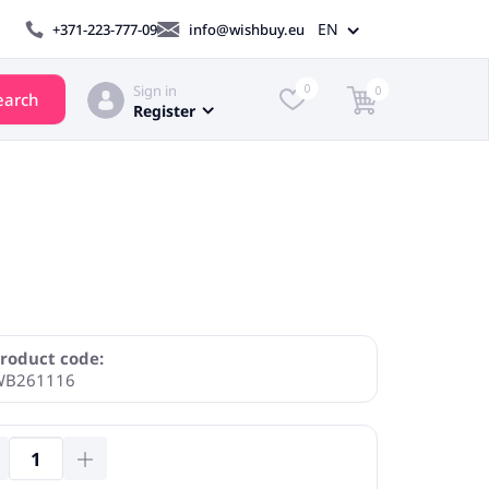
EN
+371-223-777-09
info@wishbuy.eu
Sign in
0
0
earch
Register
roduct code:
WB261116