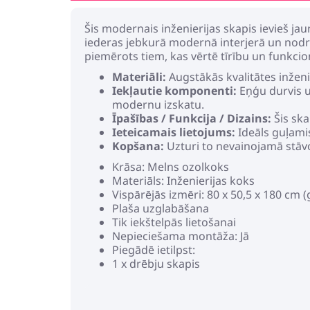
Šis modernais inženierijas skapis ievieš ja
iederas jebkurā modernā interjerā un nodr
piemērots tiem, kas vērtē tīrību un funkcion
Materiāli:
Augstākās kvalitātes inženi
Iekļautie komponenti:
Eņģu durvis un
modernu izskatu.
Īpašības / Funkcija / Dizains:
Šis ska
Ieteicamais lietojums:
Ideāls guļamis
Kopšana:
Uzturi to nevainojamā stāvok
Krāsa: Melns ozolkoks
Materiāls: Inženierijas koks
Vispārējās izmēri: 80 x 50,5 x 180 cm (g
Plaša uzglabāšana
Tik iekštelpās lietošanai
Nepieciešama montāža: Jā
Piegādē ietilpst:
1 x drēbju skapis