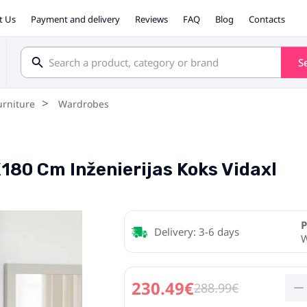
t Us
Payment and delivery
Reviews
FAQ
Blog
Contacts
S
rniture
Wardrobes
180 Cm Inženierijas Koks Vidaxl
P
Delivery: 3-6 days
230.49€
288.99€