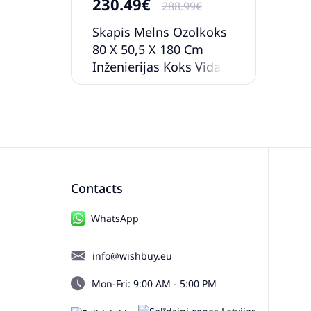
230.49€
288.99€
Skapis Melns Ozolkoks
80 X 50,5 X 180 Cm
Inženierijas Koks Vidaxl
Contacts
WhatsApp
info@wishbuy.eu
Mon-Fri: 9:00 AM - 5:00 PM