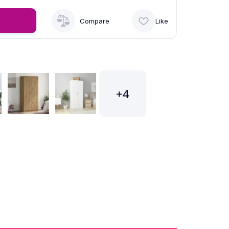
Compare
Like
+4