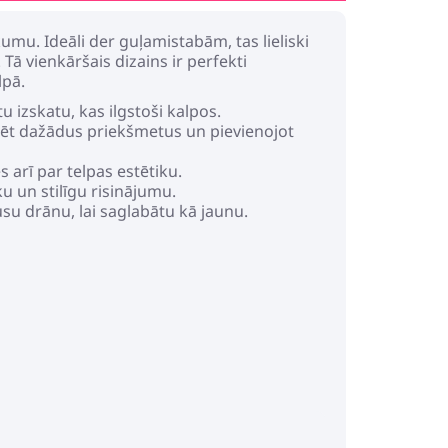
umu. Ideāli der guļamistabām, tas lieliski
 vienkāršais dizains ir perfekti
lpā.
izskatu, kas ilgstoši kalpos.
nizēt dažādus priekšmetus un pievienojot
arī par telpas estētiku.
u un stilīgu risinājumu.
usu drānu, lai saglabātu kā jaunu.