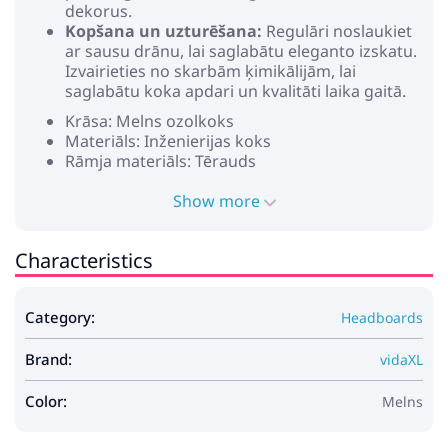
dekorus.
Kopšana un uzturēšana:
Regulāri noslaukiet
ar sausu drānu, lai saglabātu eleganto izskatu.
Izvairieties no skarbām ķimikālijām, lai
saglabātu koka apdari un kvalitāti laika gaitā.
Krāsa: Melns ozolkoks
Materiāls: Inženierijas koks
Rāmja materiāls: Tērauds
Vispārējās izmēri: 207,5 x 137,5 x 76,5 cm (g x p
x a)
Show more
Svars: 17,4 kg
Montāžas tips: Brīvi stāvoši/grīda
Characteristics
Forma: Taisnstūra
Izturīgs
Plaša uzglabāšana
Category:
Headboards
Ar lādēšanas staciju
Nepieciešama montāža: Jā
Brand:
Iepakojuma saturs:
vidaXL
1 x glabāšanas gultas galva
Color:
Melns