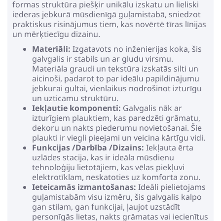
formas struktūra piešķir unikālu izskatu un lieliski
iederas jebkurā mūsdienīgā guļamistabā, sniedzot
praktiskus risinājumus tiem, kas novērtē tīras līnijas
un mērķtiecīgu dizainu.
Materiāli:
Izgatavots no inženierijas koka, šis
galvgalis ir stabils un ar gludu virsmu.
Materiāla graudi un tekstūra izskatās silti un
aicinoši, padarot to par ideālu papildinājumu
jebkurai gultai, vienlaikus nodrošinot izturīgu
un uzticamu struktūru.
Iekļautie komponenti:
Galvgalis nāk ar
izturīgiem plauktiem, kas paredzēti grāmatu,
dekoru un nakts piederumu novietošanai. Šie
plaukti ir viegli pieejami un veicina kārtīgu vidi.
Funkcijas /Darbība /Dizains:
Iekļauta ērta
uzlādes stacija, kas ir ideāla mūsdienu
tehnoloģiju lietotājiem, kas vēlas piekļuvi
elektrotīklam, neskatoties uz komforta zonu.
Ieteicamās izmantošanas:
Ideāli pielietojams
guļamistabām visu izmēru, šis galvgalis kalpo
gan stilam, gan funkcijai, ļaujot uzstādīt
personīgās lietas, nakts grāmatas vai iecienītus