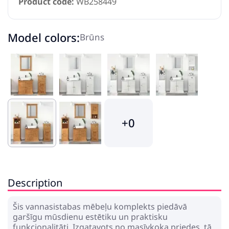
Product code:
WB258449
Model colors:
Brūns
+0
Description
Šis vannasistabas mēbeļu komplekts piedāvā
garšīgu mūsdienu estētiku un praktisku
funkcionalitāti. Izgatavots no masīvkoka priedes, tā