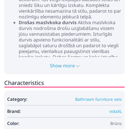
sniedz šiku un kārtīgu izskatu. Komplekta
vienkāršība nesamazina tā stilu, padarot to par
nozīmīgu elementu jebkurā telpā.
Drošas masīvkoka durvis
Aktīva masīvkoka
durvis nodrošina drošu uzglabāšanu visiem
jūsu vannasistabas piederumiem. Izturīgās
durvis apvieno funkcionalitāti ar stilu,
saglabājot saturu drošībā un padarot to viegli
pieejamu, vienlaikus paaugstinot vienības
kopējo izskatu. Dabas šarms un koka izturība
piešķir dizainam izsmalcinātību.
Show more
Praktiska izmantošana
Izstrādāts iekštelpu
vannasistabām, šis mēbeļu komplekts piedāvā
plašu uzglabāšanu, kas ļauj efektīvi organizēt
Characteristics
tualetes piederumus un gultas veļu. Tās
praktiskā struktūra atbalsta organisētību,
padarot to ideālu, lai saglabātu sakārtotu un
Category:
Bathroom furniture sets
pieejamu telpu.
Viegla uzturēšana
Šī komplekta kopšana
Brand:
vidaXL
sastāv no vieglām tīrīšanas metodēm; ātra
noslaucīšana ar sausu drānu saglabā tā
Color:
Brūns
nevainojamo izskatu. Šī zemas apkopes