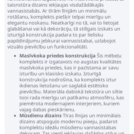
taisnstūra dizains iekļaujas visdažādākajās
vannasistabās. Ar tīrām līnijām un minimālu
rotāšanu, komplekts piešķir telpai mierīgu un
elegantu noskaņu. Neatkarīgi no tā, vai to lietojat
glabāšanai vai kā dekorāciju, tā stilīgais izskats un
izturīgā konstrukcija padara to par lielisku
papildinājumu jebkurai vannasistabai, uzlabojot
vizuālo pievilcību un funkcionalitāti.
Masīvkoka priedes konstrukcija
Šis mēbeļu
komplekts ir izgatavots no augstas kvalitātes
masīvkoka priedes, kas ir pazīstama ar savu
izturību un klasisko izskatu. Izturīgā
konstrukcija nodrošina, ka komplekts iztur
ikdienas lietošanu un saglabā estētisko
pievilcību. Materiāla dabiskā tekstūra un siltie
toņi rada mierīgu un patīkamu atmosfēru, kas
piemērota modernajiem interjeriem, kuriem
vajag dabas pieskārienu.
Mūsdienu dizains
Tīras līnijas un minimālais
dizains atspoguļo modernu pieeju, padarot
komplektu ideālu mūsdienu vannasistabas
dekoram. Tas viegli iekļaujas dažādos stilus un