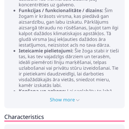
koncentrēties uz galveno.
Funkcijas / funkcionalitāte / dizains:
Šim
žogam ir krāsots virsma, kas piedāvā gan
aizsardzību, gan labu izskatu. Pārklājums
aizsargā tēraudu no rūsēšanas, ļaujot tam ilgi
kalpot dažādos klimatiskajos apstākļos. Tā
gludā virsma ļauj iekļauties dažādos āra
iestatījumos, neizsistot acīs no tava dārza.
Ieteicamie pielietojumi:
Šie žoga stabi ir tieši
tas, kas tev vajadzīgs dārziem un terasēm,
ideāli piemēroti līniju marķēšanai, telpas
uzlabošanai vai privātu stūru izveidošanai. Tie
ir pietiekami daudzveidīgi, lai darboties
visdažādākajās āra vietās, sniedzot mieru,
kamēr izskatās labi.
Kopšana un apkope:
Lai saglabātu to labā
izskatā, izvairies no ekstrēmiem laikapstākļiem.
Show more
Izmanto to iekštelpās, kad laikapstākļi ir grūti,
lai iegūtu labākos rezultātus. Vienkārši
attīrīšana ar mīkstām materiāliem ir viss, kas
Characteristics
tev vajadzīgs.
Krāsa: Zaļa