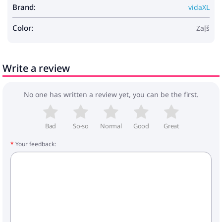
Brand:
vidaXL
Materiāls: Tērauds
Pabeigt: Krāsota
Color:
Vispārējās izmēri: 80 x 8,5 cm (G x P)
Zaļš
Svars: 5,5 kg
Izturīgs
Iekštelpu / āra: Tikai lietošanai ārpus telpām
Write a review
Piegāde satur:
44 x žoga stabs
Nepieciešama montāža: Jā
No one has written a review yet, you can be the first.
Bad
So-so
Normal
Good
Great
Your feedback: