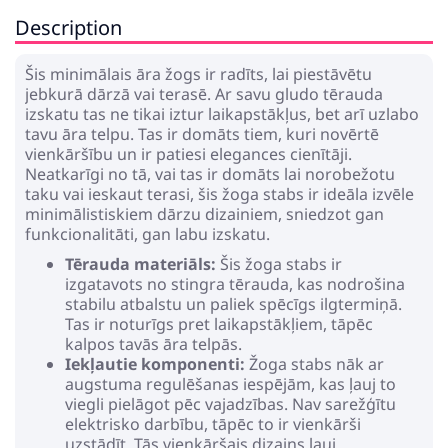
Description
Šis minimālais āra žogs ir radīts, lai piestāvētu
jebkurā dārzā vai terasē. Ar savu gludo tērauda
izskatu tas ne tikai iztur laikapstākļus, bet arī uzlabo
tavu āra telpu. Tas ir domāts tiem, kuri novērtē
vienkāršību un ir patiesi elegances cienītāji.
Neatkarīgi no tā, vai tas ir domāts lai norobežotu
taku vai ieskaut terasi, šis žoga stabs ir ideāla izvēle
minimālistiskiem dārzu dizainiem, sniedzot gan
funkcionalitāti, gan labu izskatu.
Tērauda materiāls:
Šis žoga stabs ir
izgatavots no stingra tērauda, kas nodrošina
stabilu atbalstu un paliek spēcīgs ilgtermiņā.
Tas ir noturīgs pret laikapstākļiem, tāpēc
kalpos tavās āra telpās.
Iekļautie komponenti:
Žoga stabs nāk ar
augstuma regulēšanas iespējām, kas ļauj to
viegli pielāgot pēc vajadzības. Nav sarežģītu
elektrisko darbību, tāpēc to ir vienkārši
uzstādīt. Tās vienkāršais dizains ļauj