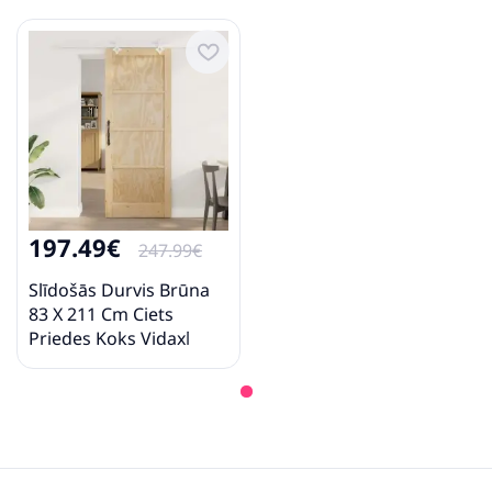
197.49€
247.99€
Slīdošās Durvis Brūna
83 X 211 Cm Ciets
Priedes Koks Vidaxl