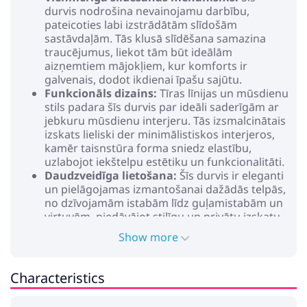
durvis nodrošina nevainojamu darbību,
pateicoties labi izstrādātām slīdošām
sastāvdaļām. Tās klusā slīdēšana samazina
traucējumus, liekot tām būt ideālām
aizņemtiem mājokļiem, kur komforts ir
galvenais, dodot ikdienai īpašu sajūtu.
Funkcionāls dizains:
Tīras līnijas un mūsdienu
stils padara šīs durvis par ideāli saderīgām ar
jebkuru mūsdienu interjeru. Tās izsmalcinātais
izskats lieliski der minimālistiskos interjeros,
kamēr taisnstūra forma sniedz elastību,
uzlabojot iekštelpu estētiku un funkcionalitāti.
Daudzveidīga lietošana:
Šīs durvis ir eleganti
un pielāgojamas izmantošanai dažādās telpās,
no dzīvojamām istabām līdz guļamistabām un
virtuvēm, piedāvājot stilīgu un privātu izskatu.
To universālais raksturs padara tās par labu
Show more
risinājumu atsevišķu zonu izveidošanai mājā.
Vienkārša apkope:
Uzturēt šīs durvis ir
pavisam viegli - vienkārši noslaucīt ar sausu
Characteristics
drānu, lai noņemtu putekļus vai traipus. Šī
zema apkopes procedūra nodrošinās, ka tās