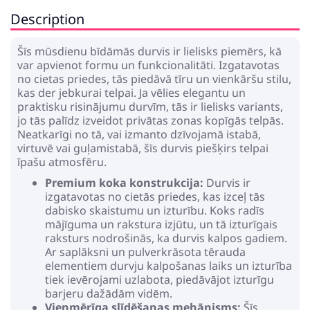
Description
Šīs mūsdienu bīdāmās durvis ir lielisks piemērs, kā
var apvienot formu un funkcionalitāti. Izgatavotas
no cietas priedes, tās piedāvā tīru un vienkāršu stilu,
kas der jebkurai telpai. Ja vēlies elegantu un
praktisku risinājumu durvīm, tās ir lielisks variants,
jo tās palīdz izveidot privātas zonas kopīgās telpās.
Neatkarīgi no tā, vai izmanto dzīvojamā istabā,
virtuvē vai guļamistabā, šīs durvis piešķirs telpai
īpašu atmosfēru.
Premium koka konstrukcija:
Durvis ir
izgatavotas no cietās priedes, kas izceļ tās
dabisko skaistumu un izturību. Koks radīs
mājīguma un rakstura izjūtu, un tā izturīgais
raksturs nodrošinās, ka durvis kalpos gadiem.
Ar saplāksni un pulverkrāsota tērauda
elementiem durvju kalpošanas laiks un izturība
tiek ievērojami uzlabota, piedāvājot izturīgu
barjeru dažādām vidēm.
Vienmērīga slīdēšanas mehānisms:
Šīs