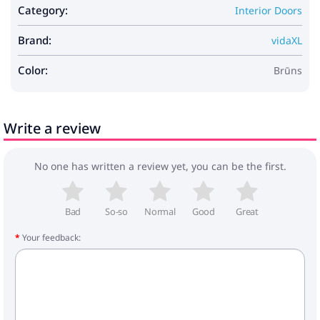
Category:
Interior Doors
1 x slīdošais rails (152,5 cm)
2 x durvju stop
Brand:
2 x ritenis
vidaXL
5 x fiksēšanas skava
1 x grīdas vadītājs
Color:
Brūns
citas nepieciešamās sastāvdaļas
Nepieciešama montāža: Jā
Diapazona nosaukums: Orkdal
Write a review
No one has written a review yet, you can be the first.
Bad
So-so
Normal
Good
Great
Your feedback: