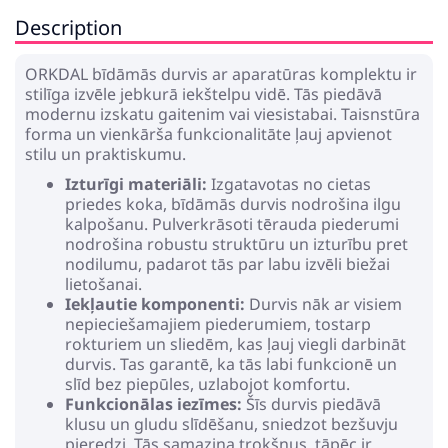
Description
ORKDAL bīdāmās durvis ar aparatūras komplektu ir
stilīga izvēle jebkurā iekštelpu vidē. Tās piedāvā
modernu izskatu gaitenim vai viesistabai. Taisnstūra
forma un vienkārša funkcionalitāte ļauj apvienot
stilu un praktiskumu.
Izturīgi materiāli:
Izgatavotas no cietas
priedes koka, bīdāmās durvis nodrošina ilgu
kalpošanu. Pulverkrāsoti tērauda piederumi
nodrošina robustu struktūru un izturību pret
nodilumu, padarot tās par labu izvēli biežai
lietošanai.
Iekļautie komponenti:
Durvis nāk ar visiem
nepieciešamajiem piederumiem, tostarp
rokturiem un sliedēm, kas ļauj viegli darbināt
durvis. Tas garantē, ka tās labi funkcionē un
slīd bez piepūles, uzlabojot komfortu.
Funkcionālas iezīmes:
Šīs durvis piedāvā
klusu un gludu slīdēšanu, sniedzot bezšuvju
pieredzi. Tās samazina trokšņus, tāpēc ir