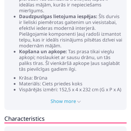
ideālas mājām, kurās ir nepieciešams
mierīgums.
Daudzpusīgas lietojuma iespējas:
Šīs durvis
ir lieliski piemērotas gaitenim un viesistabai,
efektīvi iederas modernā interjerā.
Pielāgojamie komponenti ļauj radoši izmantot
telpu, kas ir ideāls risinājums pilsētas dzīvei vai
modernām mājām.
Kopšana un apkope:
Tas prasa tikai vieglu
apkopi; noslaukiet ar sausu drānu, un tās
paliks tīras. Šī vienkāršā apkope ļaus saglabāt
tās pievilcīgas gadiem ilgi.
Krāsa: Brūna
Materiāls: Ciets priedes koks
Vispārējās izmēri: 152,5 x 4 x 232 cm (G x P x A)
Svars: 21,7 kg
Izturīgs
Show more
Klusa un gluda slīdoša
Maksimālais svars: 100 kg
Characteristics
Tik iekštelpās lietošanai
Piegāde satur:
1 x durvis