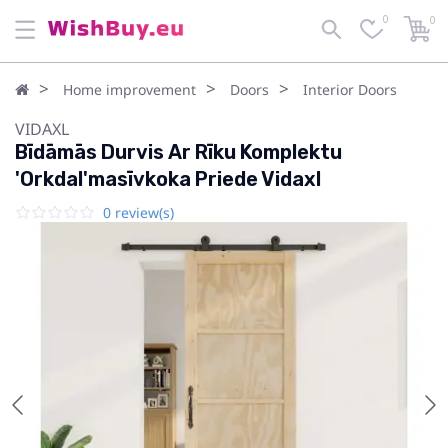
0
0
Home improvement
Doors
Interior Doors
VIDAXL
Bīdāmās Durvis Ar Rīku Komplektu
'Orkdal'masīvkoka Priede Vidaxl
0 review(s)