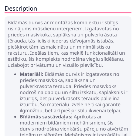
Description
Bīdāmās durvis ar montāžas komplektu ir stilīgs
risinājums mūsdienu interjeriem. Izgatavotas no
priedes masīvkoka, saplāksna un pulverkrāsota
tērauda, tās lieliski iederas dzīvojamās istabās,
piešķirot tām izsmalcinātu un minimālistisku
raksturu. Ideālas tiem, kas meklē funkcionalitāti un
estētiku, šis komplekts nodrošina vieglu slīdēšanu,
uzlabojot privātumu un vizuālo pievilcību.
Materiāli:
Bīdāmās durvis ir izgatavotas no
priedes masīvkoka, saplāksna un
pulverkrāsota tērauda. Priedes masīvkoks
nodrošina dabīgu un siltu izskatu, saplāksnis ir
izturīgs, bet pulverkrāsots tērauds palielina
izturību. Šo materiālu izvēle ne tikai garantē
ilgmūžību, bet arī piešķir stilu ikvienai telpai.
Bīdāmās sastāvdaļas:
Aprīkotas ar
moderniem bīdāmiem mehānismiem, šīs
durvis nodrošina vienkāršu pāreju no atvērtām
telpām uz slēgtām. Mehānisms ir izstrādāts, lai