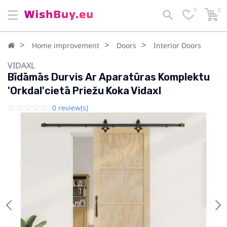
0
0
Home improvement
Doors
Interior Doors
VIDAXL
Bīdāmās Durvis Ar Aparatūras Komplektu
'Orkdal'cietā Priežu Koka Vidaxl
0 review(s)