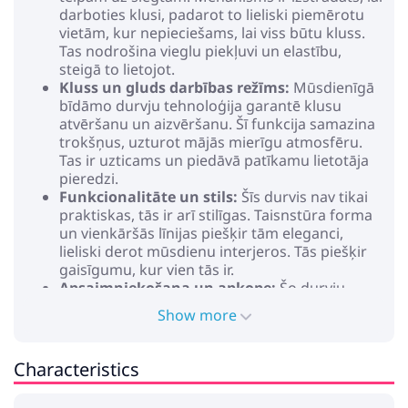
darboties klusi, padarot to lieliski piemērotu
vietām, kur nepieciešams, lai viss būtu kluss.
Tas nodrošina vieglu piekļuvi un elastību,
steigā to lietojot.
Kluss un gluds darbības režīms:
Mūsdienīgā
bīdāmo durvju tehnoloģija garantē klusu
atvēršanu un aizvēršanu. Šī funkcija samazina
trokšņus, uzturot mājās mierīgu atmosfēru.
Tas ir uzticams un piedāvā patīkamu lietotāja
pieredzi.
Funkcionalitāte un stils:
Šīs durvis nav tikai
praktiskas, tās ir arī stilīgas. Taisnstūra forma
un vienkāršās līnijas piešķir tām eleganci,
lieliski derot mūsdienu interjeros. Tās piešķir
gaisīgumu, kur vien tās ir.
Apsaimniekošana un apkope:
Šo durvju
kopšana ir vienkārša. Viss, kas nepieciešams, ir
Show more
sausa drāna, lai tās izskatītos labi. Šī viegli
apkope padara tās par praktisku risinājumu
jebkurai mājai, kombinējot skaistumu un
Characteristics
funkcionalitāti bez liekas pažēlošanas.
Krāsa: Brūna